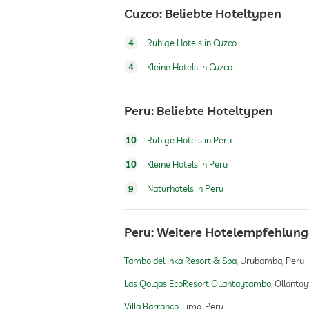
Cuzco: Beliebte Hoteltypen
Shuttle zu Attraktionen
4
Ruhige Hotels in Cuzco
Bio & Gesunde Küche
4
Kleine Hotels in Cuzco
Peru: Beliebte Hoteltypen
10
Ruhige Hotels in Peru
10
Kleine Hotels in Peru
Sauna
9
Naturhotels in Peru
Massageangebot
Peru: Weitere Hotelempfehlun
Tambo del Inka Resort & Spa
Urubamba, Peru
Wellnessmassagen
Las Qolqas EcoResort Ollantaytambo
Ollanta
Villa Barranco
Lima, Peru