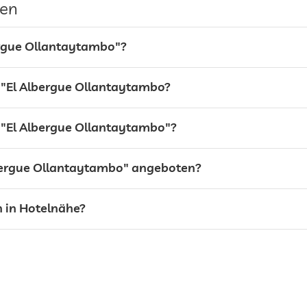
gen
ergue Ollantaytambo"?
l "El Albergue Ollantaytambo?
 "El Albergue Ollantaytambo"?
24h Empfang
lbergue Ollantaytambo" angeboten?
h in Hotelnähe?