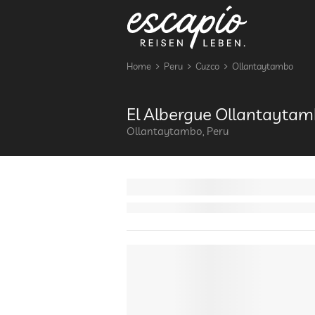
Home
Peru
Cuzco
Ollantaytambo
El Albergue Ollantayta
Ollantaytambo, Peru