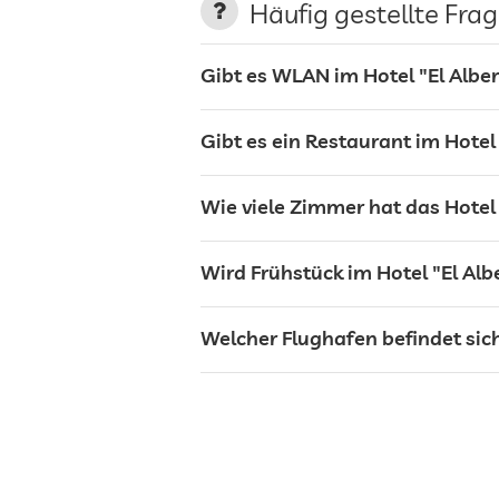
Häufig gestellte Fra
Bar
Gibt es WLAN im Hotel "El Alb
Café
Gibt es ein Restaurant im Hote
Restaurant
Wie viele Zimmer hat das Hotel
Rezeption
Wird Frühstück im Hotel "El A
Zimmerservice
Welcher Flughafen befindet sic
Tresor
Flughafen Shuttle