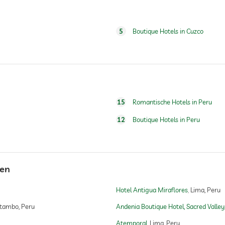
Gegen Gebühr
5
Boutique Hotels in Cuzco
regionale Spezialitäten
vegane Küche
vegetarische Küche
glutenfreie Küche
eigener Anbau
laktosefreie Küche
15
Romantische Hotels in Peru
12
Boutique Hotels in Peru
gen
Hotel Antigua Miraflores
Lima, Peru
ytambo, Peru
Andenia Boutique Hotel, Sacred Valley
Atemporal
Lima, Peru