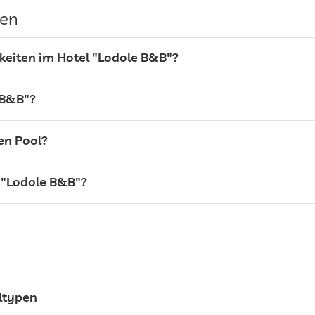
gen
Gegen Gebühr
keiten im Hotel "Lodole B&B"?
 B&B"?
Saisonal geöffnet
en Pool?
 "Lodole B&B"?
ltypen