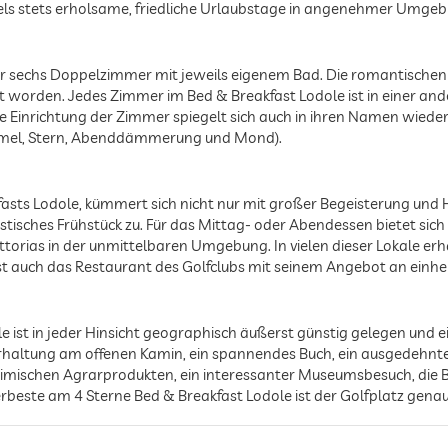
s stets erholsame, friedliche Urlaubstage in angenehmer Umgebu
er sechs Doppelzimmer mit jeweils eigenem Bad. Die romantischen 
et worden. Jedes Zimmer im Bed & Breakfast Lodole ist in einer an
lle Einrichtung der Zimmer spiegelt sich auch in ihren Namen wieder:
el, Stern, Abenddämmerung und Mond).
kfasts Lodole, kümmert sich nicht nur mit großer Begeisterung un
stisches Frühstück zu. Für das Mittag- oder Abendessen bietet sich
orias in der unmittelbaren Umgebung. In vielen dieser Lokale er
t auch das Restaurant des Golfclubs mit seinem Angebot an einhei
ist in jeder Hinsicht geographisch äußerst günstig gelegen und ei
rhaltung am offenen Kamin, ein spannendes Buch, ein ausgedehnter
heimischen Agrarprodukten, ein interessanter Museumsbesuch, die
beste am 4 Sterne Bed & Breakfast Lodole ist der Golfplatz genau 