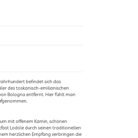
Jahrhundert befindet sich das
äler des toskanisch-emilianischen
von Bologna entfernt. Hier fühlt man
 aufgenommen.
aum mit offenem Kamin, schönen
st Lodole durch seinen traditionellen
inem herzlichen Empfang verbringen die