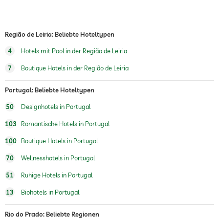
Massageangebot
Wellnessmassagen
Região de Leiria: Beliebte Hoteltypen
4
Hotels mit Pool in der Região de Leiria
7
Boutique Hotels in der Região de Leiria
Portugal: Beliebte Hoteltypen
50
Designhotels in Portugal
103
Romantische Hotels in Portugal
100
Boutique Hotels in Portugal
70
Wellnesshotels in Portugal
51
Ruhige Hotels in Portugal
13
Biohotels in Portugal
Rio do Prado: Beliebte Regionen