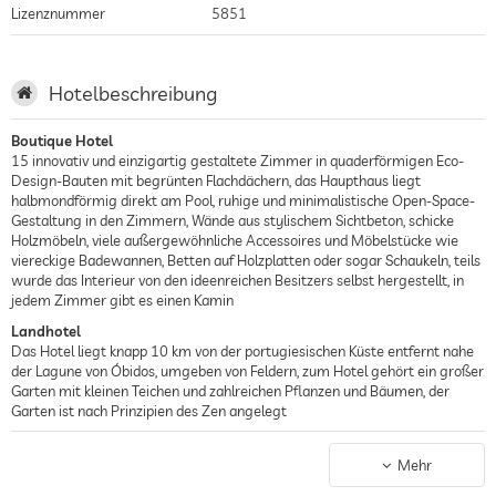
Lizenznummer
5851
Hotelbeschreibung
Boutique Hotel
15 innovativ und einzigartig gestaltete Zimmer in quaderförmigen Eco-
Design-Bauten mit begrünten Flachdächern, das Haupthaus liegt
halbmondförmig direkt am Pool, ruhige und minimalistische Open-Space-
Gestaltung in den Zimmern, Wände aus stylischem Sichtbeton, schicke
Holzmöbeln, viele außergewöhnliche Accessoires und Möbelstücke wie
viereckige Badewannen, Betten auf Holzplatten oder sogar Schaukeln, teils
wurde das Interieur von den ideenreichen Besitzers selbst hergestellt, in
jedem Zimmer gibt es einen Kamin
Landhotel
Das Hotel liegt knapp 10 km von der portugiesischen Küste entfernt nahe
der Lagune von Óbidos, umgeben von Feldern, zum Hotel gehört ein großer
Garten mit kleinen Teichen und zahlreichen Pflanzen und Bäumen, der
Garten ist nach Prinzipien des Zen angelegt
Bio Hotel
Das Hotel ist vielfach für seine Ökologische Ausstattung ausgezeichnet
Mehr
worden, das Wasser wird mit Solar beheizt, die Gebäude wurden mit einem