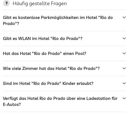
Sonnenliegen
Häufig gestellte Fragen
Bar
Gibt es kostenlose Parkmöglichkeiten im Hotel "Rio do
Prado"?
Café
Restaurant
Gibt es WLAN im Hotel "Rio do Prado"?
Zimmerservice
Hat das Hotel "Rio do Prado" einen Pool?
Tresor
Wie viele Zimmer hat das Hotel "Rio do Prado"?
Flughafen Shuttle
Shuttle zu Attraktionen
Gegen Gebühr
Sind im Hotel "Rio do Prado" Kinder erlaubt?
Frühstück
Frühstück auf dem Zimmer
Verfügt das Hotel Rio do Prado über eine Ladestation für
Außenpool
Ganzjährig geöffnet
E-Autos?
Reiten
Kinderbetreuung