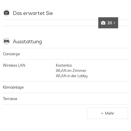
Fokus auf Eco-Design und Ressourcenschonung gebaut und gestaltet, das
Restaurant serviert abwechslungsreiche Farm-to-Table-Küche mit
ausgewählten Bio-Produkten, unter anderem aus dem eigenen Anbau
Das erwartet Sie
20
Ausstattung
Concierge
Wireless LAN
Kostenlos
WLAN im Zimmer
WLAN in der Lobby
Klimaanlage
Terrasse
Wäscheservice
Mehr
Garten/Außenbereich