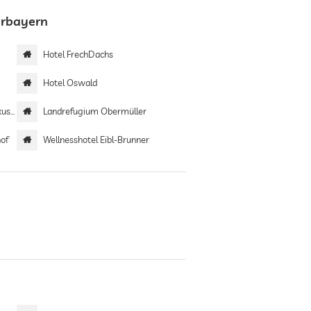
erbayern
Hotel FrechDachs
Hotel Oswald
 only
Landrefugium Obermüller
hof
Wellnesshotel Eibl-Brunner