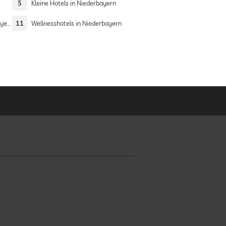
5
Kleine Hotels in Niederbayern
ern
11
Wellnesshotels in Niederbayern