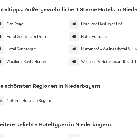
oteltipps: Außergewöhnliche 4 Sterne Hotels in Nied
Das Royal
Hotel am Haslinger Hof
Hotel Goliath am Dom
Hotel Holzapfel
Hotel Sonnengut
Hüttenhof – Wellnesshotel & Luxus-Bergchalets | Adults
Waidlerei Sankt Florian
Wellness & Naturresort Reischl
ie schönsten Regionen in Niederbayern
5
4 Sterne Hotels in Bayern
eitere beliebte Hoteltypen in Niederbayern