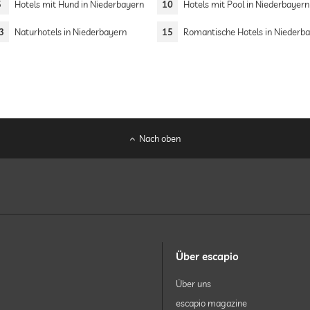
5
Hotels mit Hund in Niederbayern
10
Hotels mit Pool in Niederbayern
3
Naturhotels in Niederbayern
15
Romantische Hotels in Niederbay
Nach oben
Über escapio
Über uns
escapio magazine