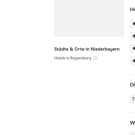
H
Städte & Orte in Niederbayern
Hotels in Regensburg
3
D
7
W