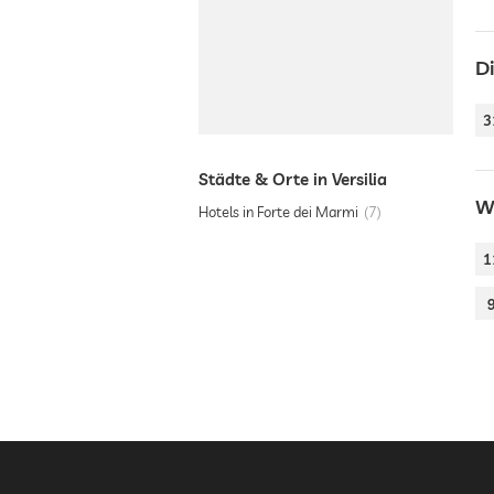
D
3
Städte & Orte in Versilia
We
Hotels in Forte dei Marmi
7
1