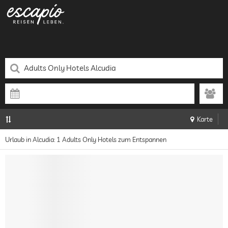
Karte
Urlaub in Alcudia: 1 Adults Only Hotels zum Entspannen