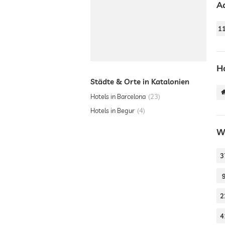
A
1
H
Städte & Orte in Katalonien
Hotels in Barcelona
23
Hotels in Begur
4
W
3
2
4