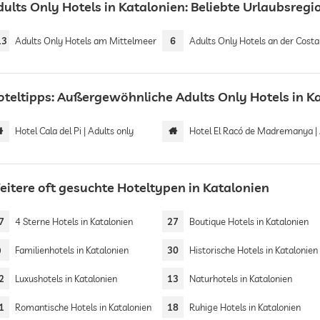
dults Only Hotels in Katalonien: Beliebte Urlaubsreg
13
Adults Only Hotels am Mittelmeer
6
Adults Only Hotels an der Costa Br
oteltipps: Außergewöhnliche Adults Only Hotels in K
Hotel Cala del Pi | Adults only
Hotel El Racó de Madremanya | Adults 
eitere oft gesuchte Hoteltypen in Katalonien
7
4 Sterne Hotels in Katalonien
27
Boutique Hotels in Katalonien
9
Familienhotels in Katalonien
30
Historische Hotels in Katalonien
2
Luxushotels in Katalonien
13
Naturhotels in Katalonien
1
Romantische Hotels in Katalonien
18
Ruhige Hotels in Katalonien