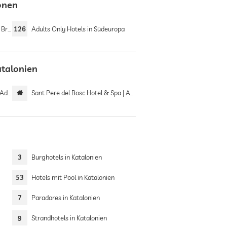
ionen
ava
126
Adults Only Hotels in Südeuropa
atalonien
only
Sant Pere del Bosc Hotel & Spa | Adults recommended
3
Burghotels in Katalonien
53
Hotels mit Pool in Katalonien
7
Paradores in Katalonien
9
Strandhotels in Katalonien