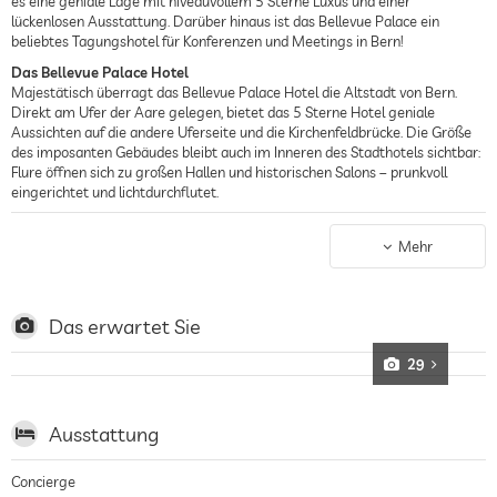
es eine geniale Lage mit niveauvollem 5 Sterne Luxus und einer
lückenlosen Ausstattung. Darüber hinaus ist das Bellevue Palace ein
beliebtes Tagungshotel für Konferenzen und Meetings in Bern!
Das Bellevue Palace Hotel
Majestätisch überragt das Bellevue Palace Hotel die Altstadt von Bern.
Direkt am Ufer der Aare gelegen, bietet das 5 Sterne Hotel geniale
Aussichten auf die andere Uferseite und die Kirchenfeldbrücke. Die Größe
des imposanten Gebäudes bleibt auch im Inneren des Stadthotels sichtbar:
Flure öffnen sich zu großen Hallen und historischen Salons – prunkvoll
eingerichtet und lichtdurchflutet.
Wohnen im Bellevue Palace Hotel
Erleben Sie Wohnen auf eine ganz besonders harmonische Art, inmitten
Mehr
dem Gediegensten zwischen Gestern und Morgen. 126 Räume in den
beruhigenden Farben sorgen für Wohlbefinden und Erholung – ganz gleich,
ob mit traumhaftem Ausblick auf die Berner Alpen oder die Altstadt, ruhig
gelegen zum Innenhof oder mit direktem Blick auf das Bundeshaus. 2002
Das erwartet Sie
komplett renoviert verbinden sie authentischen Chic mit dem Modernsten,
was Hightech-Infrastruktur (ADSL Internet, World Wide Sat TV) zu bieten
29
hat. Beim Fitness über den Dächern Berns sind Sie nicht nur dem Himmel
etwas näher, beim Training werden Sie zum wahren Gipfelstürmer. Im
neuen BELLEViE Gym sind die grandiosen Aussichten auf die
Ausstattung
Bundeshauskuppel, zur Altstadt und zu den majestätischen Gipfeln des
Berner Oberlandes inklusive.
Concierge
Konferenzen und Bankette in Bern