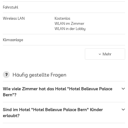
Gleich acht Räume stehen im Tagungshotel Bellevue Palace für
Fahrstuhl
Veranstaltungen aller Dimensionen und Arten bereit. Von kleinen, intimen
Besprechungszimmern für acht Personen bis hoch zu majestätischen und
Wireless LAN
Kostenlos
luxuriösen Sälen ist alles dabei. Die Ausstattung entspricht dabei dem 5
WLAN im Zimmer
Sterne Status des Hotels - vom Projektor mit Leinwand über
WLAN in der Lobby
Internetzugang via WLAN bis hin zum PC kann alles bereitgestellt werden.
Klimaanlage
Nichtraucher-Haus
gilt für gesamtes Haus inkl. Lobby
Mehr
Parkplatz
bewachter Parkplatz
Parkservice
Garage/Parkhaus
Häufig gestellte Fragen
Ladestation für Elektroautos
Wie viele Zimmer hat das Hotel "Hotel Bellevue Palace
Bern"?
Terrasse
Wäscheservice
Sind im Hotel "Hotel Bellevue Palace Bern" Kinder
erlaubt?
Bar