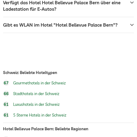
Restaurant
Verfügt das Hotel Hotel Bellevue Palace Bern über eine
Ladestation für E-Autos?
Rezeption
24h Empfang
Zimmerservice
Gibt es WLAN im Hotel "Hotel Bellevue Palace Bern"?
Tresor
Flughafen Shuttle
Frühstück
Frühstück auf dem Zimmer
Hunde erlaubt
Schweiz: Beliebte Hoteltypen
67
Gourmethotels in der Schweiz
Wassersportmöglichkeiten
Kanufahren
66
Stadthotels in der Schweiz
Fitnessraum
61
Luxushotels in der Schweiz
Fitnesskurse
Aerobic
61
5 Sterne Hotels in der Schweiz
Reiten
Hotel Bellevue Palace Bern: Beliebte Regionen
Kinderbetreuung