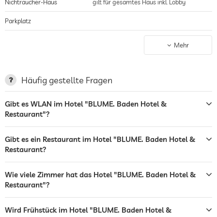
Nichtraucher-Haus
gilt für gesamtes Haus inkl. Lobby
Parkplatz
Ladestation für Elektroautos
Mehr
Terrasse
Wäscheservice
Häufig gestellte Fragen
Café
Gibt es WLAN im Hotel "BLUME. Baden Hotel &
Restaurant"?
Restaurant
Rezeption
variable Öffnungszeiten
Gibt es ein Restaurant im Hotel "BLUME. Baden Hotel &
Restaurant?
Zimmerservice
Wäscheservice
Wie viele Zimmer hat das Hotel "BLUME. Baden Hotel &
Restaurant"?
Tresor
Wird Frühstück im Hotel "BLUME. Baden Hotel &
Hunde erlaubt