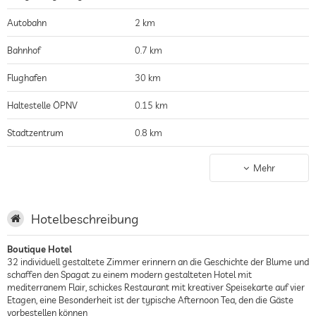
Autobahn
2 km
Bahnhof
0.7 km
Flughafen
30 km
Haltestelle ÖPNV
0.15 km
Stadtzentrum
0.8 km
nächstgelegener Wald
1 km
Mehr
Hotelbeschreibung
Boutique Hotel
32 individuell gestaltete Zimmer erinnern an die Geschichte der Blume und
schaffen den Spagat zu einem modern gestalteten Hotel mit
mediterranem Flair, schickes Restaurant mit kreativer Speisekarte auf vier
Etagen, eine Besonderheit ist der typische Afternoon Tea, den die Gäste
vorbestellen können