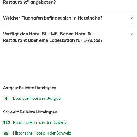
Restaurant" angeboten?
Wandern
Welcher Flughafen befindet sich in Hotelnähe?
Sauna
Sauna im Innenbereich
Verfügt das Hotel BLUME. Baden Hotel &
Restaurant über eine Ladestation für E-Autos?
Ruheraum
Massageangebot
Wellnessmassagen
Rücken-Nacken-Massagen
Ganzkörpermassagen
Steinmassagen
Entspannungsmassagen
Aargau: Beliebte Hoteltypen
Wellnessbereich
4
Boutique Hotels im Aargau
Zimmerdekoration auf
Sekt
Schweiz: Beliebte Hoteltypen
Anfrage
Wein
Blumen
112
Boutique Hotels in der Schweiz
Rosenblüten
99
Historische Hotels in der Schweiz
Angebot romantischer
Candlelight Dinner