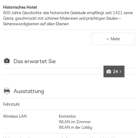
Historisches Hotel
600 Jahre Geschichte: das historische Gebäude empfängt seit 1421 seine
Gäste, geschmückt mit schönen Malereien und prächtigen Säulen –
Sehenswürdigkeiten auf allen Ebenen
Wellnesshotel
Wellnesserlebnisse von Eisnebel bis Tropenregen mit hauseigenen
Mehr
Pflegeprodukten der Linie Aqua Salus by Patrik Erne, finnische Sauna sowie
Bio-Sauna mit selbst gesammelten Kräutern, Wannenbad mit Badener
Thermalwasser direkt aus der Quelle, tolles Massageangebot, außerdem
befindet sich das Hotel nur wenige Schritte von der Wellnesstherme
Das erwartet Sie
FORTYSEVEN° entfernt
24
Ausstattung
Fahrstuhl
Wireless LAN
Kostenlos
WLAN im Zimmer
WLAN in der Lobby