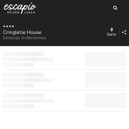
Cringletie House
Karte
Edinburgh, Großbritannien