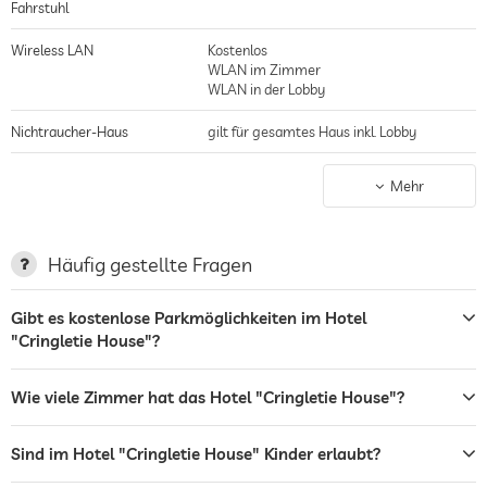
Fahrstuhl
romantische Hochzeitsreise verbringen.
Wireless LAN
Kostenlos
WLAN im Zimmer
WLAN in der Lobby
Nichtraucher-Haus
gilt für gesamtes Haus inkl. Lobby
Parkplatz
bewachter Parkplatz
Mehr
Parkservice
Stellplatz, Kostenlos
Terrasse
Häufig gestellte Fragen
Wäscheservice
Gibt es kostenlose Parkmöglichkeiten im Hotel
"Cringletie House"?
Garten/Außenbereich
Bar
Wie viele Zimmer hat das Hotel "Cringletie House"?
Restaurant
Sind im Hotel "Cringletie House" Kinder erlaubt?
Zimmerservice