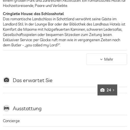
einem großen Park und zahlreichen Aktivitäten. Ein romantisches Hotel für
Hochzeitsreisende, Paare und Verliebte.
Cringletie House: das Schlosshotel
Das romantische Landschloss in Schottland verwöhnt seine Gäste im
Landlord Stil. In der Lounge Bar oder der Bibliothek des Landhaus Hotels ist
Komfort die Maxime mit holzgefeuerten Kaminen, schweren Ledersofas,
Gesellschaftsspielen oder bequemen Sitzecken zum Zeitung lesen.
Exklusiver Service: per Glocke ruft man wie in vergangenen Zeiten nach
dem Butler - „you called my Lord?“.
Wohnen im Cringletie House
Erdige Farben, weiche Materialien und ein romantisch dekoriertes
Mehr
Ambiente sorgen in den 13 individuell eingerichteten Zimmern für eine
harmonische Balance mit der Umgebung des 4 Sterne Hotels bei
Edinburgh. Von den Fenstern gleitet der Blick über das Anwesen und die
Hügellandschaft Schottlands. Die luxuriösen Badezimmer bieten viel Platz,
Das erwartet Sie
Komfort und Designerartikel.
24
Aufenthalt im Cringletie House
Schottische Küche und exquisite Weine serviert das Gourmetrestaurant des
4 Sterne Schlosshotels entweder im historischen Speisesaal mit
Ausstattung
bezauberndem Deckenfresko oder in der Glasveranda mit Gartenblick. Der
gepflegte Park ist das Aushängeschild des Landhaus Hotels in Schottland.
Zwischen Obstbäumen, Blumen- und Gemüsegärten kann man auf
Concierge
Holzbänken entspannen oder auf Anfrage Outdoorgames spielen.
Übrigens, kann man in dem Schlosshotel auch heiraten oder eine