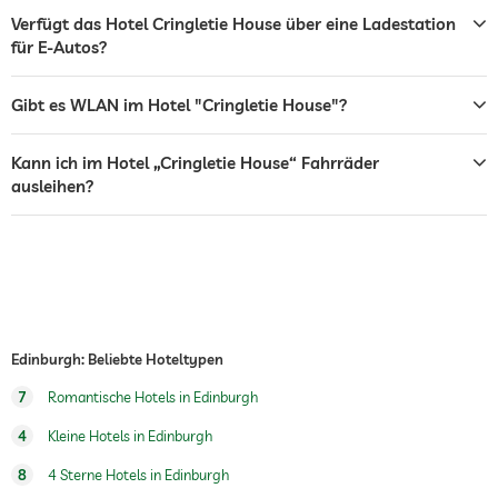
Verfügt das Hotel Cringletie House über eine Ladestation
Tresor
für E-Autos?
Frühstück
Frühstück auf dem Zimmer
Gibt es WLAN im Hotel "Cringletie House"?
Hunde erlaubt
Fahrradverleih
Gegen Gebühr
Kann ich im Hotel „Cringletie House“ Fahrräder
ausleihen?
Wassersportmöglichkeiten
Angeln
Kanufahren
Reiten
Außenspielplatz
Schönheitsberatung
Make-up
Edinburgh: Beliebte Hoteltypen
Treatments
Gesichtsbehandlung
7
Romantische Hotels in Edinburgh
Maniküre
Pediküre
4
Kleine Hotels in Edinburgh
8
4 Sterne Hotels in Edinburgh