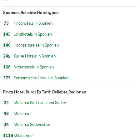
Wellnessmassagen
Ganzkörpermassagen
Fußreflexzonenmassagen
Spanien: Beliebte Hoteltypen
Massagen für 2
73
Fincahotels in Spanien
Wellnessbereich
145
Landhotels in Spanien
Treatments
Gesichtsbehandlung
Maniküre
140
Hochzeitsreise in Spanien
Pediküre
249
Kleine Hotels in Spanien
168
Naturhotels in Spanien
377
Romantische Hotels in Spanien
Finca Hotel Rural Es Turó: Beliebte Regionen
24
Mallorca Südosten und Süden
98
Mallorca
39
Mallorca Südwesten
1116
Mittelmeer