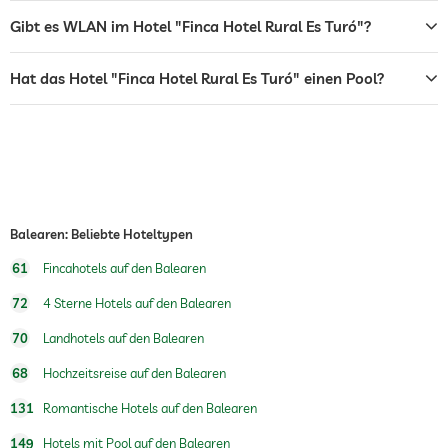
Lage: Ruhige Finca auf einem Hügel mit Ausblick auf Natur und Meer
Gibt es WLAN im Hotel "Finca Hotel Rural Es Turó"?
Tischtennis
Das Finca Hotel Rural Es Turó liegt an der Südspitze der spanischen Insel
Mallorca sehr ruhig und ländlich auf einem Hügel. Es bietet eine weite
Whirlpool
Aussicht auf die Umgebung mit ihren Feldern, das Meer und die Insel
Hat das Hotel "Finca Hotel Rural Es Turó" einen Pool?
Cabrera. Der nächste Ort ist das 2,5 km entfernte Ses Salines, das einige
Außenpool
Ganzjährig geöffnet
Ausgeh- und Einkaufsmöglichkeiten bietet. In ca. 6 bis 8 km Entfernung
befinden sich mehrere Strände wie Es Trenc, Es Carbó, Es Dolç und Ets
Innenpool
Ganzjährig geöffnet
Estanys. Der internationale Flughafen von Palma liegt rund 45 km weit
entfernt.
Pool beheizt
Fitnessraum
Balearen: Beliebte Hoteltypen
Wandern
61
Fincahotels auf den Balearen
Kinderbetreuung
72
4 Sterne Hotels auf den Balearen
70
Landhotels auf den Balearen
Sauna
68
Hochzeitsreise auf den Balearen
Tauchbecken
131
Romantische Hotels auf den Balearen
Massageangebot
149
Hotels mit Pool auf den Balearen