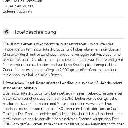
Cami De Cas Perets, s/n
07640
Ses Salines
Balearen
,
Spanien
Hotelbeschreibung
Die klimatisierten und komfortabel ausgestatteten Juniorsuiten des
inhabergeführten Finca Hotel Rural Es Turó haben alle einen individuellen
Charakter durch antike Landhausmöbel und verfügen teilweise über eine
private Terrasse. Das alte mallorquinische Landhaus wurde aufwendig mit
Naturmaterialien restauriert und von Feng Shui inspiriert eingerichtet.
Zudem bietet es einen gepflegten 2.000 qm großen Garten und einen
Außenpool mit balinesischen Betten.
Historisches Hotel: Restauriertes Landhaus aus dem 18. Jahrhundert
mit antiken Möbeln
Das Finca Hotel Rural Es Turó befindet sich in einem liebevoll restaurierten
historischen Landhaus aus dem Jahre 1790. Dabei wurde der typische
mallorquinische Stil erhalten und Naturmaterialien verwendet. Das
Landhaus ist schon seit mehr als 250 Jahren im Besitz der Familie Can
Terringo. Die Zimmer und der öffentliche Hotelbereich sind mit ländlichen
Antikmöbeln eingerichtet, die einen rustikalen Charme versprühen. Der
2.000 qm große Garten ist dekoriert mit historischen, landwirtschaftlichen