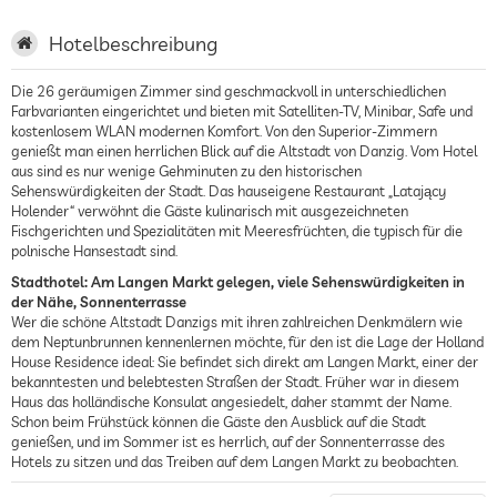
Hotelbeschreibung
Die 26 geräumigen Zimmer sind geschmackvoll in unterschiedlichen
Farbvarianten eingerichtet und bieten mit Satelliten-TV, Minibar, Safe und
kostenlosem WLAN modernen Komfort. Von den Superior-Zimmern
genießt man einen herrlichen Blick auf die Altstadt von Danzig. Vom Hotel
aus sind es nur wenige Gehminuten zu den historischen
Sehenswürdigkeiten der Stadt. Das hauseigene Restaurant „Latający
Holender“ verwöhnt die Gäste kulinarisch mit ausgezeichneten
Fischgerichten und Spezialitäten mit Meeresfrüchten, die typisch für die
polnische Hansestadt sind.
Stadthotel: Am Langen Markt gelegen, viele Sehenswürdigkeiten in
der Nähe, Sonnenterrasse
Wer die schöne Altstadt Danzigs mit ihren zahlreichen Denkmälern wie
dem Neptunbrunnen kennenlernen möchte, für den ist die Lage der Holland
House Residence ideal: Sie befindet sich direkt am Langen Markt, einer der
bekanntesten und belebtesten Straßen der Stadt. Früher war in diesem
Haus das holländische Konsulat angesiedelt, daher stammt der Name.
Schon beim Frühstück können die Gäste den Ausblick auf die Stadt
genießen, und im Sommer ist es herrlich, auf der Sonnenterrasse des
Hotels zu sitzen und das Treiben auf dem Langen Markt zu beobachten.
4 Sterne Hotel: 26 modern eingerichtete Zimmer, teilweise mit Blick