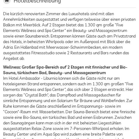
Hotelbeschreibung
Die kürzlich renovierten Zimmer des Luxushotels sind mit allen
Annehmlichkeiten ausgestattet und verfügen teilweise über einen privaten
Balkon mit Meerblick. Auf 2 Etagen bietet das 1.300 qm große "Five
Elements Wellness and Spa Center“ ein Beauty- und Massagezentrum
sowie einen Saunabereich. Entspannen können Gäste auch am Privatstrand
des Hotels, in beheizten Whirlpools oder im Außenpool mit Blick über die
Adria. Ein Hallenbad mit Meerwasser-Schwimmbecken, ein modern
ausgestattetes Fitnessstudio sowie 2 Restaurants und Bars runden das
Angebot ab.
Wellness: Großer Spa-Bereich auf 2 Etagen mit finnischer und Bio-
Sauna, türkischem Bad, Beauty- und Massagezentrum
Im Hotel Ambasador - Liburnia können sich die Gäste nicht nur am
hoteleigenen Strand entspannen, sondern auch im 1.300 qm großen "Five
Elements Wellness and Spa Center“, das sich über 2 Etagen erstreckt. Hier
sorgen das "Crystal Bath“, das Dampfbad und Massageduschen für
sinnliche Entspannung und ein Solarium für Bräune und Wohlbefinden. Zur
Ruhe kommen die Gäste anschließend im Entspannungs- sowie im
"Cocoon“-Raum mit Wasserbetten. Der Sauna-Bereich bietet eine finnische
sowie eine Bio-Sauna, ein türkisches Bad und einen Eisbrunnen. Zwischen
den Saunagängen kann man sich in der mit beheizten Liegestühlen
ausgestatteten Relax-Zone sowie im 7-Personen-Whirlpool erholen. Im
Beauty Center und im Aqua Spa wird zudem eine breite Palette von