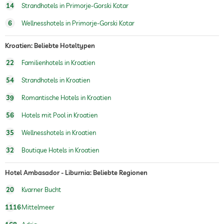
Massagen für 2
14
Strandhotels in Primorje-Gorski Kotar
Wellnessbereich
6
Wellnesshotels in Primorje-Gorski Kotar
Treatments
Gesichtsbehandlung
Kroatien: Beliebte Hoteltypen
Maniküre
Pediküre
22
Familienhotels in Kroatien
Bodytreatments
Peelings
54
Strandhotels in Kroatien
Haarentfernung
Packungen
39
Romantische Hotels in Kroatien
56
Hotels mit Pool in Kroatien
35
Wellnesshotels in Kroatien
32
Boutique Hotels in Kroatien
Hotel Ambasador - Liburnia: Beliebte Regionen
20
Kvarner Bucht
1116
Mittelmeer