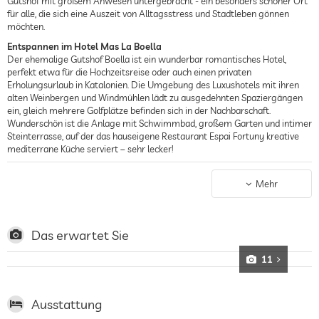
Gutshof mit großem Anwesen untergebracht - ein besonders schöner Ort
für alle, die sich eine Auszeit von Alltagsstress und Stadtleben gönnen
möchten.
Entspannen im Hotel Mas La Boella
Der ehemalige Gutshof Boella ist ein wunderbar romantisches Hotel,
perfekt etwa für die Hochzeitsreise oder auch einen privaten
Erholungsurlaub in Katalonien. Die Umgebung des Luxushotels mit ihren
alten Weinbergen und Windmühlen lädt zu ausgedehnten Spaziergängen
ein, gleich mehrere Golfplätze befinden sich in der Nachbarschaft.
Wunderschön ist die Anlage mit Schwimmbad, großem Garten und intimer
Steinterrasse, auf der das hauseigene Restaurant Espai Fortuny kreative
mediterrane Küche serviert – sehr lecker!
Wellnesshotel in Katalonien
Mit einem 400 Quadratmeter großen Wellnessbereich bietet das Mas La
Mehr
Boella auch sämtliche Annehmlichkeiten eines Wellnesshotels – von Sauna
und Dampfbad bis zu individuellen Anwendungen und Massagen. Danach
entspannt es sich am schönsten in einer der Hängematten im großen
Garten! Oder im wunderschön hergerichteten Salon des Hotels, der mit
Das erwartet Sie
gemütlichen Sesseln und Bücherwänden zum Schmökern und Faulenzen
lockt.
11
Die Zimmer des Luxushotels Mas La Boella
Das Design der Zimmer trägt die Handschrift von Estrella Salietti. Die
Ausstattung
bekannte Designerin interpretiert mit der Ausstattung spanische Strenge
und Eleganz. Die Möbel sind puristisch-schön, die Materialien erlesen. Helle