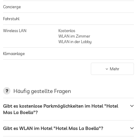
Hölzer und Gesteine verleihen den Räumen eine angenehme Atmosphäre,
Concierge
große Fenster mit raffinierten Lamellen sorgen für viel Helligkeit bei
größter Diskretion. Besonders angenehm: Der großzügige Wohnbereich
Fahrstuhl
und der eigene Balkon.
Wireless LAN
Kostenlos
WLAN im Zimmer
WLAN in der Lobby
Klimaanlage
Nichtraucher-Haus
gilt für gesamtes Haus inkl. Lobby
Mehr
Parkplatz
Stellplatz, Kostenlos
Ladestation für Elektroautos
Häufig gestellte Fragen
Terrasse
Gibt es kostenlose Parkmöglichkeiten im Hotel "Hotel
Mas La Boella"?
Wäscheservice
Garten/Außenbereich
Gibt es WLAN im Hotel "Hotel Mas La Boella"?