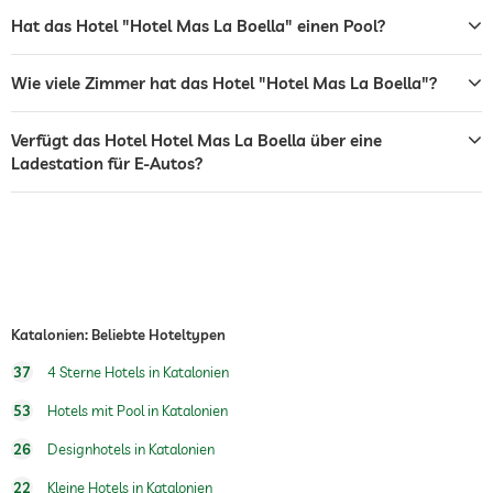
Sonnenliegen
Hat das Hotel "Hotel Mas La Boella" einen Pool?
Bar
Wie viele Zimmer hat das Hotel "Hotel Mas La Boella"?
Café
Restaurant
Verfügt das Hotel Hotel Mas La Boella über eine
Ladestation für E-Autos?
Rezeption
24h Empfang
Zimmerservice
Tresor
Gegen Gebühr
Frühstück
Katalonien: Beliebte Hoteltypen
Außenpool
Saisonal geöffnet
37
4 Sterne Hotels in Katalonien
Fitnessraum
53
Hotels mit Pool in Katalonien
26
Designhotels in Katalonien
22
Kleine Hotels in Katalonien