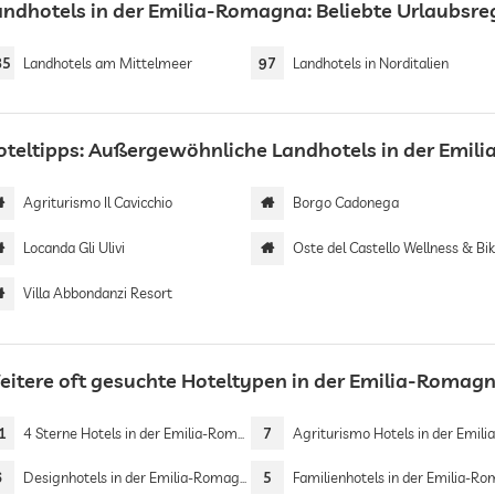
andhotels in der Emilia-Romagna: Beliebte Urlaubsr
85
Landhotels am Mittelmeer
97
Landhotels in Norditalien
oteltipps: Außergewöhnliche Landhotels in der Emi
Agriturismo Il Cavicchio
Borgo Cadonega
Locanda Gli Ulivi
Oste del Castello Wellness & Bike Ho
Villa Abbondanzi Resort
eitere oft gesuchte Hoteltypen in der Emilia-Romag
1
4 Sterne Hotels in der Emilia-Romagna
7
Agriturismo Hotels in der Emilia-Roma
6
Designhotels in der Emilia-Romagna
5
Familienhotels in der Emilia-Roma