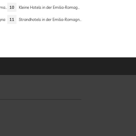
agna
10
Kleine Hotels in der Emilia-Romagna
gna
11
Strandhotels in der Emilia-Romagna