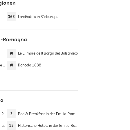
egionen
363
Landhotels in Südeuropa
lia-Romagna
Le Dimore de Il Borgo del Balsamico
tel
Roncolo 1888
na
gna
3
Bed & Breakfast in der Emilia-Romagna
gna
15
Historische Hotels in der Emilia-Romagna