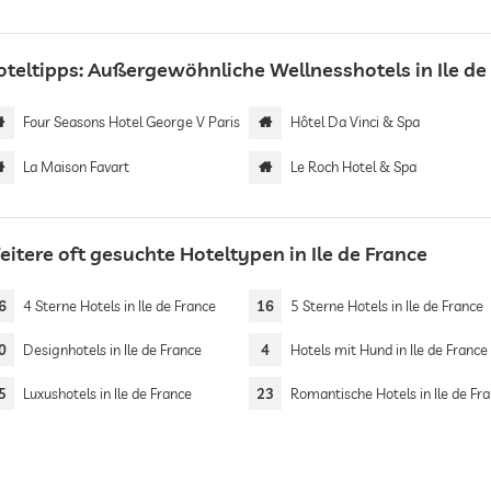
oteltipps: Außergewöhnliche Wellnesshotels in Ile de
Four Seasons Hotel George V Paris
Hôtel Da Vinci & Spa
La Maison Favart
Le Roch Hotel & Spa
itere oft gesuchte Hoteltypen in Ile de France
6
4 Sterne Hotels in Ile de France
16
5 Sterne Hotels in Ile de France
0
Designhotels in Ile de France
4
Hotels mit Hund in Ile de France
5
Luxushotels in Ile de France
23
Romantische Hotels in Ile de Fr