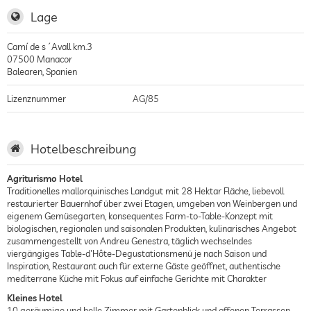
Lage
Camí de s´Avall km.3
07500
Manacor
Balearen
,
Spanien
Lizenznummer
AG/85
Hotelbeschreibung
Agriturismo Hotel
Traditionelles mallorquinisches Landgut mit 28 Hektar Fläche, liebevoll
restaurierter Bauernhof über zwei Etagen, umgeben von Weinbergen und
eigenem Gemüsegarten, konsequentes Farm-to-Table-Konzept mit
biologischen, regionalen und saisonalen Produkten, kulinarisches Angebot
zusammengestellt von Andreu Genestra, täglich wechselndes
viergängiges Table-d'Hôte-Degustationsmenü je nach Saison und
Inspiration, Restaurant auch für externe Gäste geöffnet, authentische
mediterrane Küche mit Fokus auf einfache Gerichte mit Charakter
Kleines Hotel
10 geräumige und helle Zimmer mit Gartenblick und offenen Terrassen,