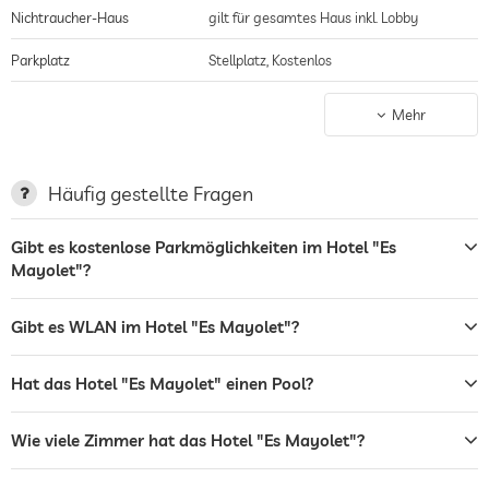
Nichtraucher-Haus
gilt für gesamtes Haus inkl. Lobby
Parkplatz
Stellplatz, Kostenlos
Terrasse
Mehr
Garten/Außenbereich
Restaurant
Häufig gestellte Fragen
Hunde erlaubt
Gibt es kostenlose Parkmöglichkeiten im Hotel "Es
Mayolet"?
Hundeverpflegung
Wasser/Futternäpfe auf Anfrage im
Zimmer
Hundekörbchen auf Anfrage
Gibt es WLAN im Hotel "Es Mayolet"?
Tischtennis
Hat das Hotel "Es Mayolet" einen Pool?
Außenpool
Ganzjährig geöffnet
Wie viele Zimmer hat das Hotel "Es Mayolet"?