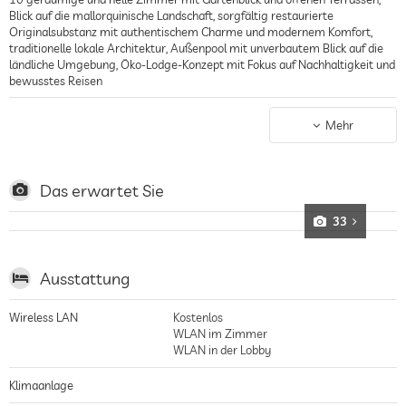
Blick auf die mallorquinische Landschaft, sorgfältig restaurierte
Originalsubstanz mit authentischem Charme und modernem Komfort,
traditionelle lokale Architektur, Außenpool mit unverbautem Blick auf die
ländliche Umgebung, Öko-Lodge-Konzept mit Fokus auf Nachhaltigkeit und
bewusstes Reisen
Landhotel
Zentrale Lage im ländlichen Inselinneren Mallorcas, eingebettet in Felder
Mehr
und mediterrane Landschaften abseits des Massentourismus,
Spaziergänge durch die Felder, Familienausflüge und Aktivitäten auf dem
Land, absolute Stille und Privatsphäre, ein Ort zum bewussten
Entschleunigen fernab von Trubel und Hektik
Das erwartet Sie
33
Ausstattung
Wireless LAN
Kostenlos
WLAN im Zimmer
WLAN in der Lobby
Klimaanlage