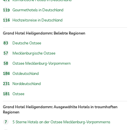
Yoga
119
Gourmethotels in Deutschland
Personaltrainer auf Anfrage
116
Hochzeitsreise in Deutschland
Wandern
Grand Hotel Heiligendamm: Beliebte Regionen
Reiten
83
Deutsche Ostsee
Kinderspielecke
57
Mecklenburgische Ostsee
Außenspielplatz
58
Ostsee Mecklenburg-Vorpommern
Kinderbetreuung
186
Ostdeutschland
Sauna
231
Norddeutschland
Massageangebot
181
Ostsee
Wellnessmassagen
Ganzkörpermassagen
Grand Hotel Heiligendamm: Ausgewählte Hotels in traumhaften
Fußreflexzonenmassagen
Regionen
Massagen für 2
7
5 Sterne Hotels an der Ostsee Mecklenburg-Vorpommerns
Wellnessbereich