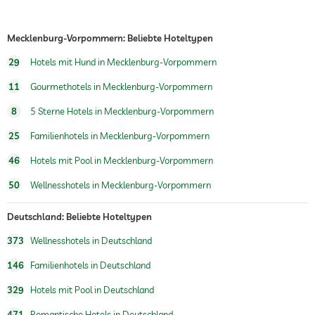
Frühstück
Frühstück auf dem Zimmer
Hunde erlaubt
Mecklenburg-Vorpommern: Beliebte Hoteltypen
Hundeverpflegung
Wasser/Futternäpfe auf Anfrage im
29
Hotels mit Hund in Mecklenburg-Vorpommern
Zimmer
Hundekörbchen auf Anfrage
11
Gourmethotels in Mecklenburg-Vorpommern
8
5 Sterne Hotels in Mecklenburg-Vorpommern
Tennis
Gegen Gebühr
25
Familienhotels in Mecklenburg-Vorpommern
Whirlpool
46
Hotels mit Pool in Mecklenburg-Vorpommern
Außenpool
Ganzjährig geöffnet
50
Wellnesshotels in Mecklenburg-Vorpommern
Innenpool
Ganzjährig geöffnet
Deutschland: Beliebte Hoteltypen
Pool beheizt
373
Wellnesshotels in Deutschland
Wassersportmöglichkeiten
Windsurfen
146
Familienhotels in Deutschland
Fitnessraum
329
Hotels mit Pool in Deutschland
Fitnesskurse
Aerobic
471
Romantische Hotels in Deutschland