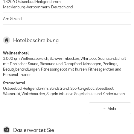
18209
Ostseebad Heiligendamm
Mecklenburg-Vorpommern
,
Deutschland
Am Strand
Hotelbeschreibung
Wellnesshotel
3.000 qm Wellnessbereich, Schwimmbecken, Whirlpool, Saunalandschaft
mit Finnischer Sauna, Biosauna und Dampfbad, Massagen, Peelings,
Beautybehandlungen, Fitnessangebot mit Kursen, Fitnessgeräten und
Personal Trainer
Strandhotel
Ostseebad Heiligendamm, Sandstrand, Sportangebot: Speedboot,
Wasserski, Wakeboarden, Segeln inklusive Segelschule und Kinderkursen
Luxushotel
6 historische Gebäude aus dem 18. und 19. Jahrhundert, geplant von
Mehr
Johann Christoph Heinrich von Seydwitz, Carl Theodor Severin und Gustav
Adolph Demmler, 5 Restaurants und Bars, die Restaurants Kurhaus
Restaurant und Baltic Sushi Bar bieten jeweils auch eine Terrasse auf der
man bei gutem Wetter speisen kann, Sternerestaurant „Friedrich Franz“
Das erwartet Sie