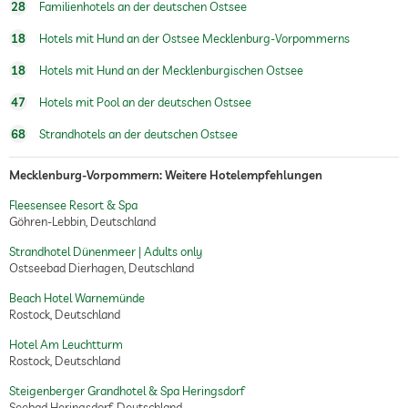
28
Familienhotels an der deutschen Ostsee
Schönheitsberatung
Make-up
18
Hotels mit Hund an der Ostsee Mecklenburg-Vorpommerns
Treatments
Gesichtsbehandlung
18
Hotels mit Hund an der Mecklenburgischen Ostsee
Maniküre
Pediküre
47
Hotels mit Pool an der deutschen Ostsee
Bodytreatments
Peelings
68
Strandhotels an der deutschen Ostsee
Haarentfernung
Packungen
Mecklenburg-Vorpommern: Weitere Hotelempfehlungen
Gourmet-Restaurant
Gourmetkoch/Chefkoch: Ronny Siewer
Michelin: 1 Sterne im Jahr 2022
Fleesensee Resort & Spa
Gault Millau: 18 Mützen im Jahr 2022
Göhren-Lebbin, Deutschland
26 Sitzplätze im Restaurant
Strandhotel Dünenmeer | Adults only
Ostseebad Dierhagen, Deutschland
Beach Hotel Warnemünde
Rostock, Deutschland
Hotel Am Leuchtturm
Rostock, Deutschland
Steigenberger Grandhotel & Spa Heringsdorf
Seebad Heringsdorf, Deutschland