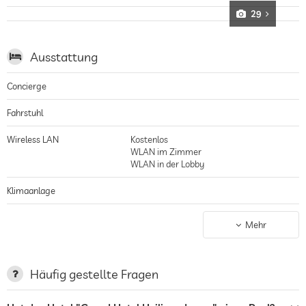
Familienhotel
29
Kinderclub, dreistöckige Villa als Kinderspielplatz, kinderfreundliches
Restaurant
Ausstattung
Concierge
Fahrstuhl
Wireless LAN
Kostenlos
WLAN im Zimmer
WLAN in der Lobby
Klimaanlage
Nichtraucher-Haus
gilt für gesamtes Haus inkl. Lobby
Mehr
Parkplatz
Parkservice
Ladestation für Elektroautos
Häufig gestellte Fragen
Terrasse