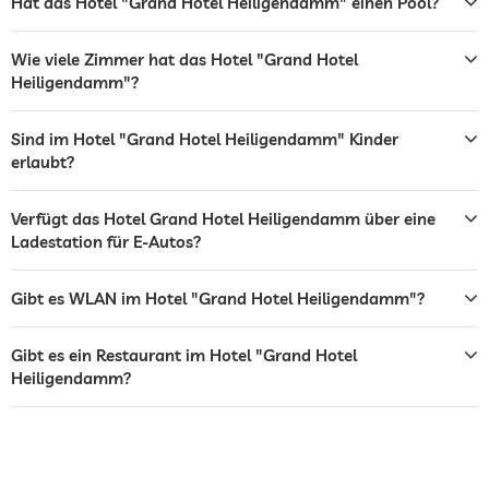
Hat das Hotel "Grand Hotel Heiligendamm" einen Pool?
Wäscheservice
Wie viele Zimmer hat das Hotel "Grand Hotel
Garten/Außenbereich
Heiligendamm"?
Sonnenliegen
Sind im Hotel "Grand Hotel Heiligendamm" Kinder
Bar
erlaubt?
Café
Verfügt das Hotel Grand Hotel Heiligendamm über eine
Ladestation für E-Autos?
Restaurant
Rezeption
24h Empfang
Gibt es WLAN im Hotel "Grand Hotel Heiligendamm"?
Zimmerservice
Gibt es ein Restaurant im Hotel "Grand Hotel
Tresor
Heiligendamm?
Flughafen Shuttle
Shuttle zu Attraktionen
Gegen Gebühr