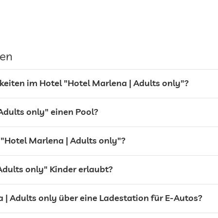
gilt für gesamtes Haus inkl. Lobby
Parkservice
gen
Garage/Parkhaus
Stellplatz, Kostenlos
eiten im Hotel "Hotel Marlena | Adults only"?
Adults only" einen Pool?
"Hotel Marlena | Adults only"?
Adults only" Kinder erlaubt?
 | Adults only über eine Ladestation für E-Autos?
Gegen Gebühr