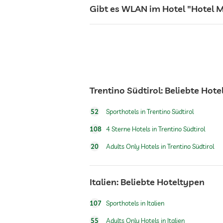
Gibt es WLAN im Hotel "Hotel M
Sonnenliegen
Bar
Café
Trentino Südtirol: Beliebte Hot
52
Sporthotels in Trentino Südtirol
Restaurant
108
4 Sterne Hotels in Trentino Südtirol
20
Adults Only Hotels in Trentino Südtirol
Zimmerservice
Italien: Beliebte Hoteltypen
Tresor
107
Sporthotels in Italien
Flughafen Shuttle
55
Adults Only Hotels in Italien