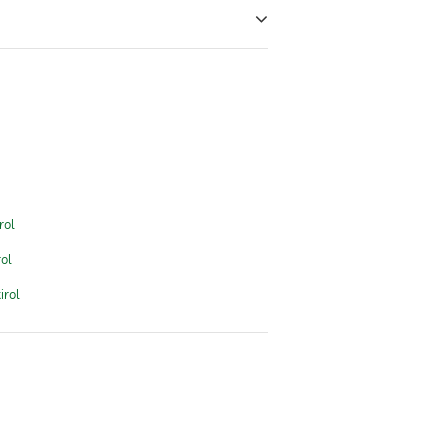
rol
ol
irol