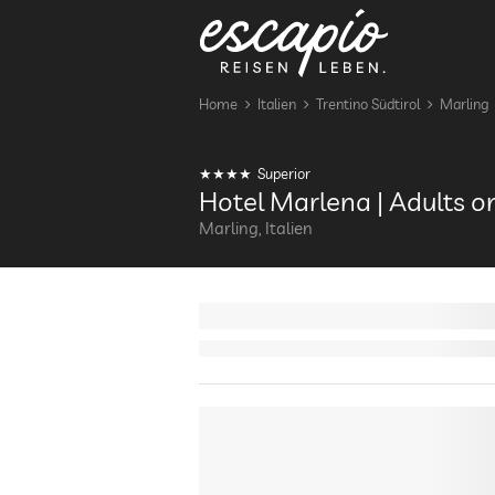
Home
Italien
Trentino Südtirol
Marling
Superior
Hotel Marlena | Adults o
Marling, Italien