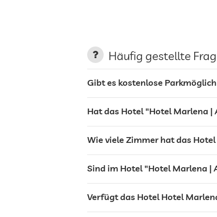
Nichtraucher-Haus
Parkplatz
Häufig gestellte Fra
Gibt es kostenlose Parkmöglichk
Ladestation für Elektroautos
Hat das Hotel "Hotel Marlena | 
Terrasse
Wie viele Zimmer hat das Hotel 
Wäscheservice
Sind im Hotel "Hotel Marlena | 
Garten/Außenbereich
Verfügt das Hotel Hotel Marlena
Solarium