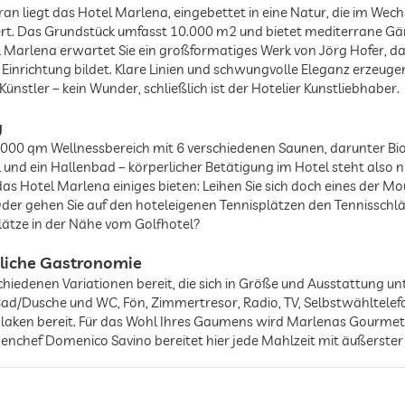
 liegt das Hotel Marlena, eingebettet in eine Natur, die im Wechs
ert. Das Grundstück umfasst 10.000 m2 und bietet mediterrane Gär
 Marlena erwartet Sie ein großformatiges Werk von Jörg Hofer, das
r Einrichtung bildet. Klare Linien und schwungvolle Eleganz erzeu
ünstler – kein Wunder, schließlich ist der Hotelier Kunstliebhaber.
g
1000 qm Wellnessbereich mit 6 verschiedenen Saunen, darunter Bi
nd ein Hallenbad – körperlicher Betätigung im Hotel steht also 
das Hotel Marlena einiges bieten: Leihen Sie sich doch eines der Mo
 Oder gehen Sie auf den hoteleigenen Tennisplätzen den Tennisschl
lätze in der Nähe vom Golfhotel?
liche Gastronomie
hiedenen Variationen bereit, die sich in Größe und Ausstattung u
Bad/Dusche und WC, Fön, Zimmertresor, Radio, TV, Selbstwähltelefo
-laken bereit. Für das Wohl Ihres Gaumens wird Marlenas Gourmet
nchef Domenico Savino bereitet hier jede Mahlzeit mit äußerster S