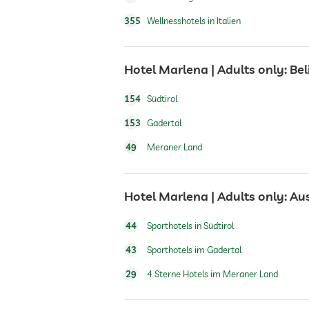
355
Wellnesshotels in Italien
Frühstück
Hotel Marlena | Adults only: Be
Hunde erlaubt
154
Südtirol
Hundeverpflegung
153
Gadertal
49
Meraner Land
Tennis
Hotel Marlena | Adults only: A
Tischtennis
44
Sporthotels in Südtirol
Whirlpool
43
Sporthotels im Gadertal
29
4 Sterne Hotels im Meraner Land
Außenpool