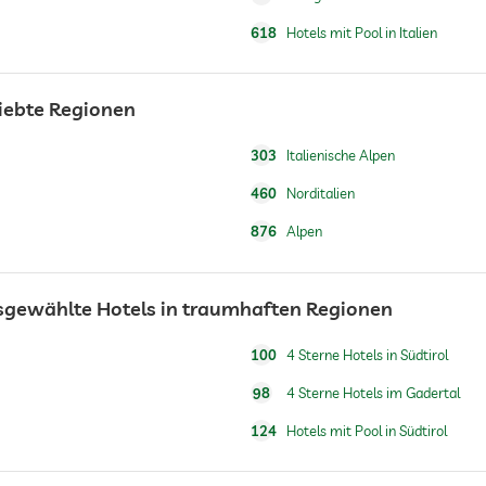
618
Hotels mit Pool in Italien
Frühstück auf dem Zimmer
liebte Regionen
303
Italienische Alpen
Wasser/Futternäpfe auf Anfrage im Zimmer
460
Norditalien
876
Alpen
usgewählte Hotels in traumhaften Regionen
100
4 Sterne Hotels in Südtirol
Gegen Gebühr
98
4 Sterne Hotels im Gadertal
124
Hotels mit Pool in Südtirol
Saisonal geöffnet