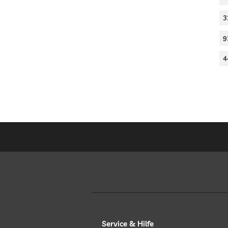
3
9
4
Service & Hilfe