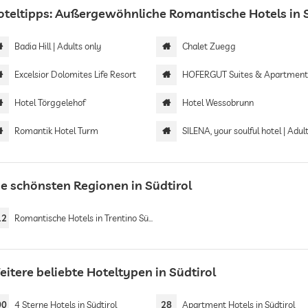
oteltipps: Außergewöhnliche Romantische Hotels in S
Badia Hill | Adults only
Chalet Zuegg
Excelsior Dolomites Life Resort
HOFERGUT Suites & Apartment
Hotel Törggelehof
Hotel Wessobrunn
Romantik Hotel Turm
SILENA, your soulful hotel | Adults 
ie schönsten Regionen in Südtirol
12
Romantische Hotels in Trentino Südtirol
itere beliebte Hoteltypen in Südtirol
00
4 Sterne Hotels in Südtirol
28
Apartment Hotels in Südtirol