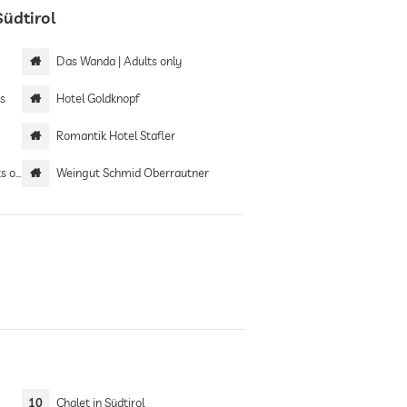
üdtirol
Das Wanda | Adults only
s
Hotel Goldknopf
Romantik Hotel Stafler
only
Weingut Schmid Oberrautner
10
Chalet in Südtirol