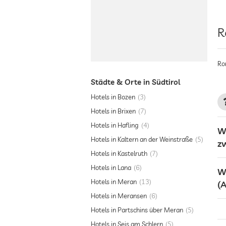
R
Rom
Städte & Orte in Südtirol
Hotels in Bozen
3
Hotels in Brixen
7
Hotels in Hafling
4
W
Hotels in Kaltern an der Weinstraße
5
z
Hotels in Kastelruth
7
Hotels in Lana
6
W
Hotels in Meran
13
(A
Hotels in Meransen
6
Hotels in Partschins über Meran
5
Hotels in Seis am Schlern
5