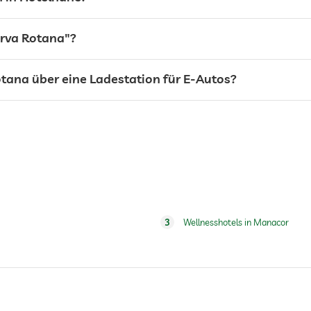
erva Rotana"?
otana über eine Ladestation für E-Autos?
24h Empfang
3
Wellnesshotels in Manacor