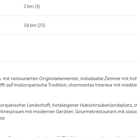
2 km (3)
18 km (25)
. mit restaurierten Originalelementen, individuelle Zimmer mit ho
fft auf mallorquinische Tradition, charmantes Interieur mit medite
lorquinischer Landschaft, hoteleigener Hubschrauberlandeplatz, st
 Fitnessraum mit modernen Geräten, Gourmetrestaurant mit saiso
cas