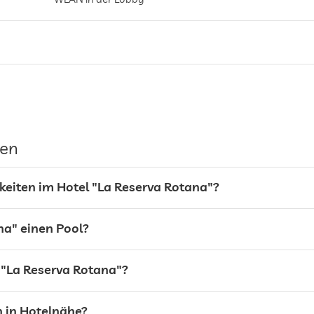
Stellplatz, Kostenlos
gen
keiten im Hotel "La Reserva Rotana"?
na" einen Pool?
Liegewiese
 "La Reserva Rotana"?
Sonnenliegen
Liegestühle
Sonnenschirme
h in Hotelnähe?