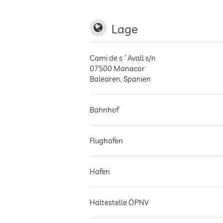
Lage
Cami de s´Avall s/n
07500
Manacor
Balearen
,
Spanien
Bahnhof
Flughafen
Hafen
Haltestelle ÖPNV