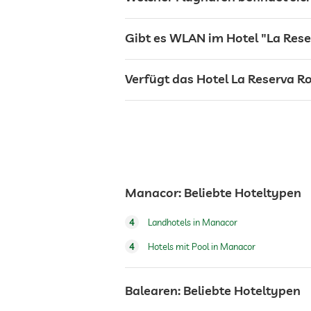
Sonnenliegen
Gibt es WLAN im Hotel "La Res
Bar
Verfügt das Hotel La Reserva R
Café
Restaurant
Manacor: Beliebte Hoteltypen
Rezeption
4
Landhotels in Manacor
4
Hotels mit Pool in Manacor
Zimmerservice
Balearen: Beliebte Hoteltypen
Hubschrauberlandeplatz