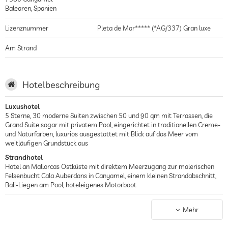
Balearen
,
Spanien
Lizenznummer
Pleta de Mar***** (*AG/337) Gran luxe
Am Strand
Hotelbeschreibung
Luxushotel
5 Sterne, 30 moderne Suiten zwischen 50 und 90 qm mit Terrassen, die
Grand Suite sogar mit privatem Pool, eingerichtet in traditionellen Creme-
und Naturfarben, luxuriös ausgestattet mit Blick auf das Meer vom
weitläufigen Grundstück aus
Strandhotel
Hotel an Mallorcas Ostküste mit direktem Meerzugang zur malerischen
Felsenbucht Cala Auberdans in Canyamel, einem kleinen Strandabschnitt,
Bali-Liegen am Pool, hoteleigenes Motorboot
Designhotel
Elegante Architektur, modern und geradlinig, gleichzeitig inspiriert von
Mehr
Mallorcas traditionellen Fincas mit Lehmsteinen, Steinfußböden und
weicher, mediterraner Farbgebung, modern geschnittene, geradlinige