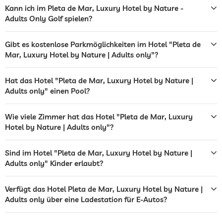
Bar
Kann ich im Pleta de Mar, Luxury Hotel by Nature -
Adults Only Golf spielen?
Café
Restaurant
Gibt es kostenlose Parkmöglichkeiten im Hotel "Pleta de
Mar, Luxury Hotel by Nature | Adults only"?
Rezeption
24h Empfang
Zimmerservice
Hat das Hotel "Pleta de Mar, Luxury Hotel by Nature |
Adults only" einen Pool?
Tresor
Wie viele Zimmer hat das Hotel "Pleta de Mar, Luxury
Flughafen Shuttle
Hotel by Nature | Adults only"?
Shuttle zu Attraktionen
Gegen Gebühr
Sind im Hotel "Pleta de Mar, Luxury Hotel by Nature |
Frühstück
Frühstück auf dem Zimmer
Adults only" Kinder erlaubt?
Außenpool
Saisonal geöffnet
Verfügt das Hotel Pleta de Mar, Luxury Hotel by Nature |
Salzwasserpool
Adults only über eine Ladestation für E-Autos?
Wassersportmöglichkeiten
Schnorcheln
Kanufahren