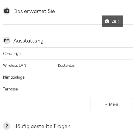
Holzmöbel und indirekte Lichtquellen sorgen für exklusives Flair
Das erwartet Sie
28
Ausstattung
Concierge
Wireless LAN
Kostenlos
Klimaanlage
Terrasse
Wäscheservice
Mehr
Garten/Außenbereich
Sonnenliegen
Häufig gestellte Fragen