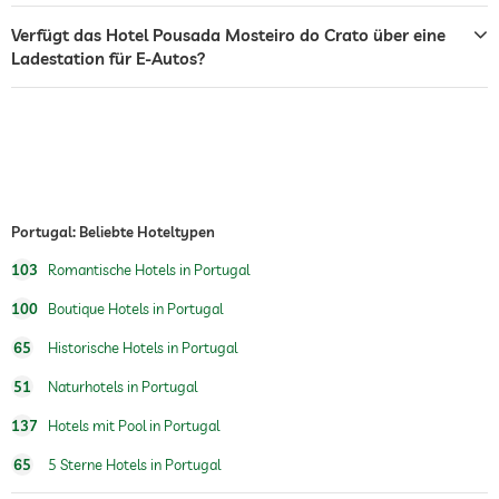
Rezeption
24h Empfang
Verfügt das Hotel Pousada Mosteiro do Crato über eine
Zimmerservice
Ladestation für E-Autos?
Frühstück
Frühstück auf dem Zimmer
Whirlpool
Außenpool
Ganzjährig geöffnet
Wassersportmöglichkeiten
Angeln
Portugal: Beliebte Hoteltypen
Reiten
103
Romantische Hotels in Portugal
Sauna
100
Boutique Hotels in Portugal
Wellnessbereich
65
Historische Hotels in Portugal
51
Naturhotels in Portugal
137
Hotels mit Pool in Portugal
65
5 Sterne Hotels in Portugal