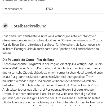
Lizenznummer
4760
Hotelbeschreibung
Fast genau am zentralsten Punkt von Portugal, in Crato, empfängt ein
atemberaubendes historisches Hotel seine Gäste – die Pousada do Crato -
Flor de Rosa. Ein großartiges Burghotel für Menschen, die Lust haben, sich
in ihrem Portugal Urlaub durch sämtliche Epochen des Landes führen zu
lassen.
Die Pousada do Crato - Flor de Rosa
Dieses imposante Burghotel in der Region Alentejo in Portugal lädt Sie ein
in eine Welt voller Mystik, Romantik und Geschichte zum Anfassen. Bevor
das historische Ziegelgebäude zu einem romantischen Hotel wurde diente
es als Burg, dann als Kloster und schließlich als Herzogspalast. Trotz
baulicher Veränderungen und einem verheerenden Schaden durch ein
Erdbeben im 18. Jahrhundert ist in der Pousada do Crato - Flor de Rosa
Architektonisches aus allen drei Perioden zu finden. Bei dem jüngsten
Umbau in ein romantisches Hotel ist es auf wirkliche einmalige Weise
gelungen, den vielseitigen Charme der Burg in Szene zu setzen. So bietet
z.B. die Lounge Bar ein schlichtweg atemberaubendes Ambiente. Hier kann