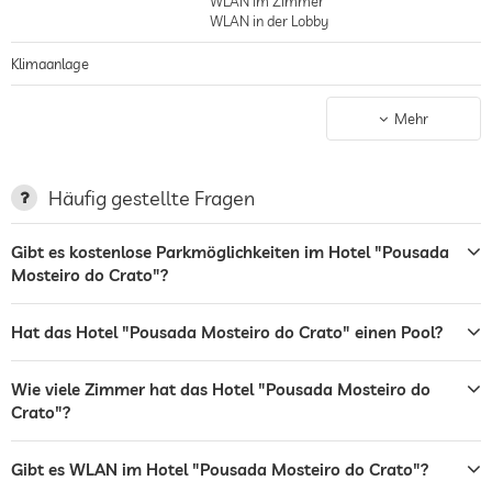
WLAN im Zimmer
eine ausgezeichnete portugiesische Küche und sehr gute einheimische
WLAN in der Lobby
Weine.
Klimaanlage
Nichtraucher-Haus
gilt für gesamtes Haus inkl. Lobby
Mehr
Parkplatz
Stellplatz, Kostenlos
Ladestation für Elektroautos
Häufig gestellte Fragen
Terrasse
Gibt es kostenlose Parkmöglichkeiten im Hotel "Pousada
Mosteiro do Crato"?
Wäscheservice
Garten/Außenbereich
Hat das Hotel "Pousada Mosteiro do Crato" einen Pool?
Sonnenliegen
Wie viele Zimmer hat das Hotel "Pousada Mosteiro do
Bar
Crato"?
Restaurant
Gibt es WLAN im Hotel "Pousada Mosteiro do Crato"?