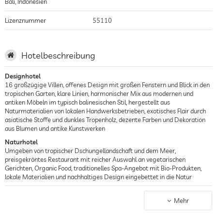
Bali
,
Indonesien
Lizenznummer
55110
Hotelbeschreibung
Designhotel
16 großzügige Villen, offenes Design mit großen Fenstern und Blick in den
tropischen Garten, klare Linien, harmonischer Mix aus modernen und
antiken Möbeln im typisch balinesischen Stil, hergestellt aus
Naturmaterialien von lokalen Handwerksbetrieben, exotisches Flair durch
asiatische Stoffe und dunkles Tropenholz, dezente Farben und Dekoration
aus Blumen und antike Kunstwerken
Naturhotel
Umgeben von tropischer Dschungellandschaft und dem Meer,
preisgekröntes Restaurant mit reicher Auswahl an vegetarischen
Gerichten, Organic Food, traditionelles Spa-Angebot mit Bio-Produkten,
lokale Materialien und nachhaltiges Design eingebettet in die Natur
Romantisches Hotel
Privatsphäre für Paare durch abgeschiedene Lage in den Bergen, eigene
Mehr
Gärten und Infinitypools mit Meerblick, romantische Sonnenuntergänge,
gemeinsames Wellnesserlebnis mit Massagen, Kerzen und