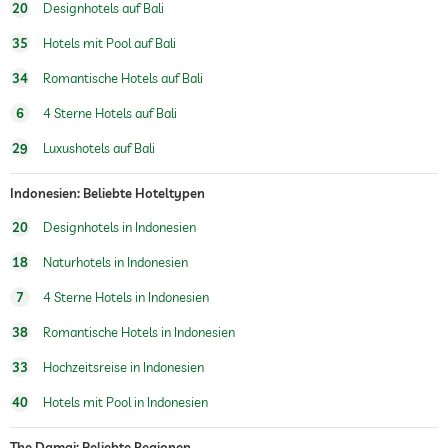
20
Designhotels auf Bali
Wassersportmöglichkeiten
Tauchen
Schnorcheln
35
Hotels mit Pool auf Bali
Fitnesskurse
Yoga
34
Romantische Hotels auf Bali
6
4 Sterne Hotels auf Bali
Massageangebot
29
Luxushotels auf Bali
Wellnessmassagen
Indonesien: Beliebte Hoteltypen
Wellnessbereich
Gegen Gebühr
20
Designhotels in Indonesien
Treatments
18
Naturhotels in Indonesien
7
4 Sterne Hotels in Indonesien
38
Romantische Hotels in Indonesien
33
Hochzeitsreise in Indonesien
40
Hotels mit Pool in Indonesien
The Damai: Beliebte Regionen