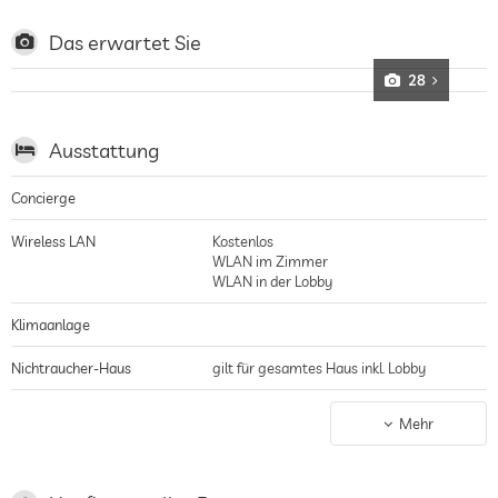
Blumendekoration
Das erwartet Sie
Wellnesshotel
Spa-und Wellnesscenter, Massagen und Yoga, Entspannung und
28
Meditation, traditionelle Balinesische Therapien und Beautyanwendungen,
Bio-Produkte aus der Natur, prächtige Gärten mit Balinesischen Pavillons,
Verandas mit Sonnenliegen und privaten Infinitypools mit Meerblick,
Ausstattung
großzügige Badezimmer und Open-Air Duschen
Concierge
Wireless LAN
Kostenlos
WLAN im Zimmer
WLAN in der Lobby
Klimaanlage
Nichtraucher-Haus
gilt für gesamtes Haus inkl. Lobby
Parkplatz
Stellplatz, Kostenlos
Mehr
Terrasse
Wäscheservice