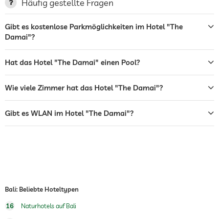
Häufig gestellte Fragen
Garten/Außenbereich
Gibt es kostenlose Parkmöglichkeiten im Hotel "The
Damai"?
Sonnenliegen
Bar
Hat das Hotel "The Damai" einen Pool?
Restaurant
Wie viele Zimmer hat das Hotel "The Damai"?
Rezeption
24h Empfang
Gibt es WLAN im Hotel "The Damai"?
Zimmerservice
Tresor
Flughafen Shuttle
Shuttle zu Attraktionen
Gegen Gebühr
Bali: Beliebte Hoteltypen
Frühstück
Frühstück auf dem Zimmer
16
Naturhotels auf Bali
Außenpool
Ganzjährig geöffnet