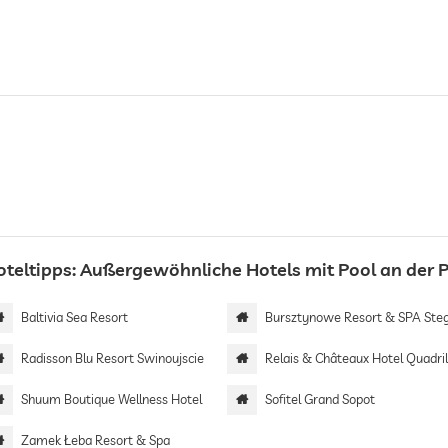
oteltipps: Außergewöhnliche Hotels mit Pool an der 
Baltivia Sea Resort
Bursztynowe Resort & SPA Ste
Radisson Blu Resort Swinoujscie
Relais & Châteaux Hotel Quadrille | Adults 
Shuum Boutique Wellness Hotel
Sofitel Grand Sopot
Zamek Łeba Resort & Spa