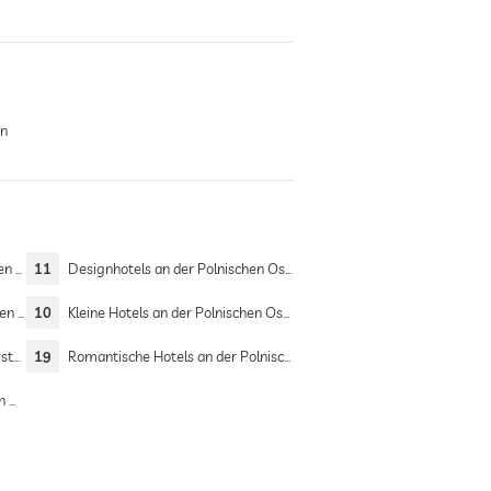
rn
see
11
Designhotels an der Polnischen Ostsee
tsee
10
Kleine Hotels an der Polnischen Ostsee
see
19
Romantische Hotels an der Polnischen Ostsee
ee