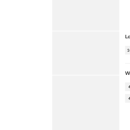
L
1
W