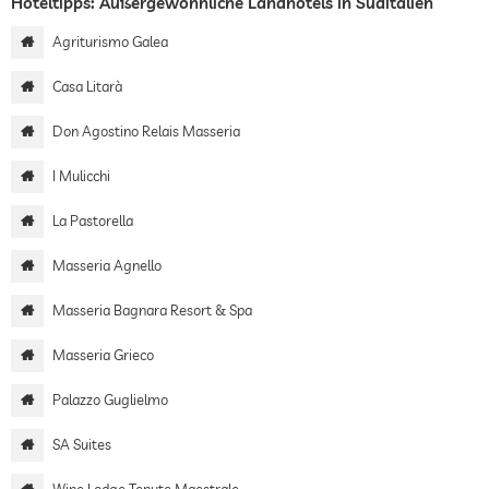
Hoteltipps: Außergewöhnliche Landhotels in Süditalien
Agriturismo Galea
Casa Litarà
Don Agostino Relais Masseria
I Mulicchi
La Pastorella
Masseria Agnello
Masseria Bagnara Resort & Spa
Masseria Grieco
Palazzo Guglielmo
SA Suites