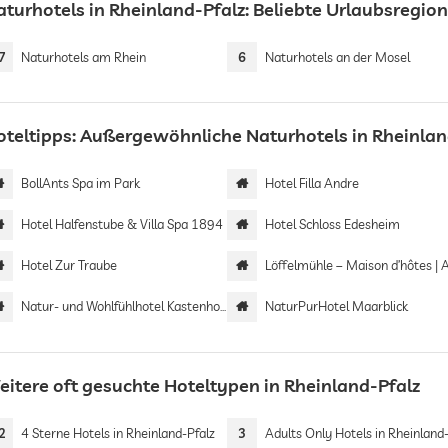
aturhotels in Rheinland-Pfalz: Beliebte Urlaubsregio
7
Naturhotels am Rhein
6
Naturhotels an der Mosel
oteltipps: Außergewöhnliche Naturhotels in Rheinlan
BollAnts Spa im Park
Hotel Filla Andre
Hotel Halfenstube & Villa Spa 1894
Hotel Schloss Edesheim
Hotel Zur Traube
Löffelmühle – Maison d’hôtes | Adults 
Natur- und Wohlfühlhotel Kastenholz
NaturPurHotel Maarblick
eitere oft gesuchte Hoteltypen in Rheinland-Pfalz
2
4 Sterne Hotels in Rheinland-Pfalz
3
Adults Only Hotels in Rheinland-Pf