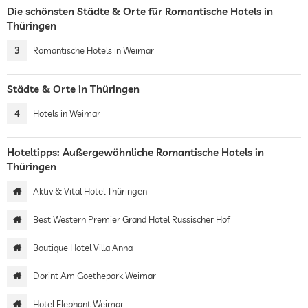
Die schönsten Städte & Orte für Romantische Hotels in
Thüringen
3
Romantische Hotels in Weimar
Städte & Orte in Thüringen
4
Hotels in Weimar
Hoteltipps: Außergewöhnliche Romantische Hotels in
Thüringen
Aktiv & Vital Hotel Thüringen
Best Western Premier Grand Hotel Russischer Hof
Boutique Hotel Villa Anna
Dorint Am Goethepark Weimar
Hotel Elephant Weimar