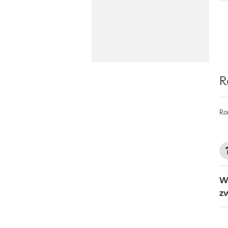
R
Ro
W
z