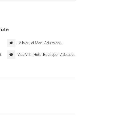
rote
La Isla y el Mar | Adults only
t
Villa VIK - Hotel Boutique | Adults only