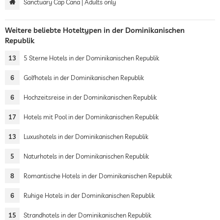
Sanctuary Cap Cana | Adults only
Weitere beliebte Hoteltypen in der Dominikanischen
Republik
13
5 Sterne Hotels in der Dominikanischen Republik
6
Golfhotels in der Dominikanischen Republik
6
Hochzeitsreise in der Dominikanischen Republik
17
Hotels mit Pool in der Dominikanischen Republik
13
Luxushotels in der Dominikanischen Republik
5
Naturhotels in der Dominikanischen Republik
8
Romantische Hotels in der Dominikanischen Republik
6
Ruhige Hotels in der Dominikanischen Republik
15
Strandhotels in der Dominikanischen Republik