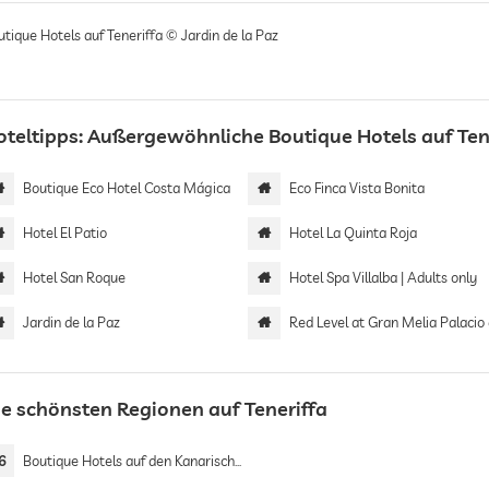
tique Hotels auf Teneriffa © Jardin de la Paz
oteltipps: Außergewöhnliche Boutique Hotels auf Ten
Boutique Eco Hotel Costa Mágica
Eco Finca Vista Bonita
Hotel El Patio
Hotel La Quinta Roja
Hotel San Roque
Hotel Spa Villalba | Adults only
Jardin de la Paz
Red Level at Gran Melia Palacio de Isora | Adults
ie schönsten Regionen auf Teneriffa
6
Boutique Hotels auf den Kanarischen Inseln