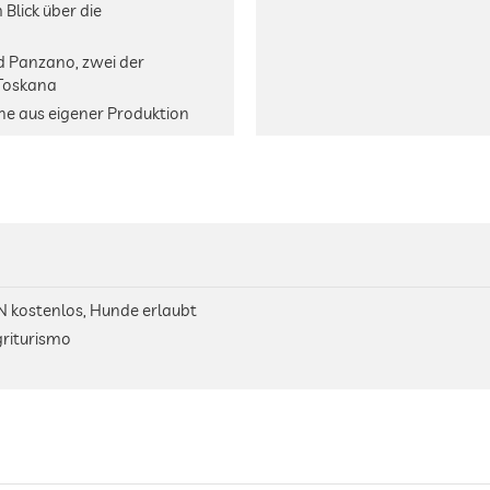
Blick über die
d Panzano, zwei der
Toskana
ne aus eigener Produktion
N kostenlos, Hunde erlaubt
griturismo