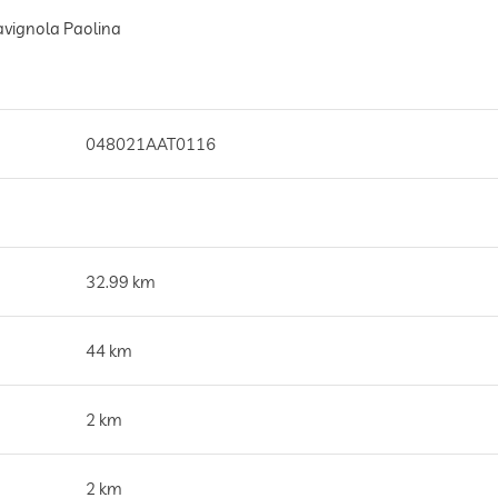
Savignola Paolina
048021AAT0116
32.99 km
44 km
2 km
2 km