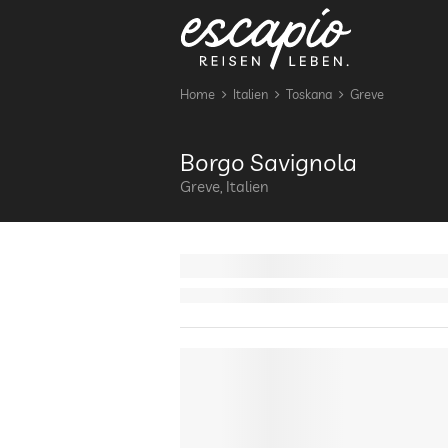
Home
Italien
Toskana
Greve
Borgo Savignola
Greve, Italien