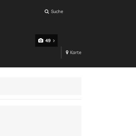
Suche
49
Karte