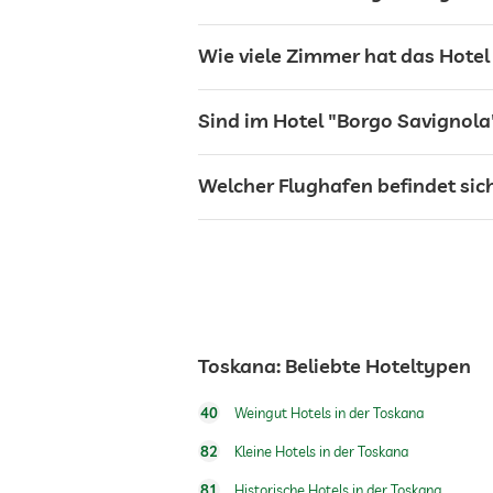
Wie viele Zimmer hat das Hotel
Restaurant
Sind im Hotel "Borgo Savignola
Touren und Ausflüge buchbar
Welcher Flughafen befindet sic
Zimmerservice
Flughafen Shuttle
Frühstück
Toskana: Beliebte Hoteltypen
Bio & Gesunde Küche
40
Weingut Hotels in der Toskana
82
Kleine Hotels in der Toskana
Hunde erlaubt
81
Historische Hotels in der Toskana