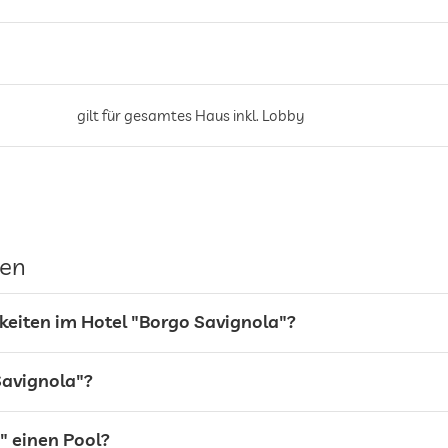
gilt für gesamtes Haus inkl. Lobby
Stellplatz, Kostenlos
gen
keiten im Hotel "Borgo Savignola"?
Liegewiese
Savignola"?
Sonnenliegen
" einen Pool?