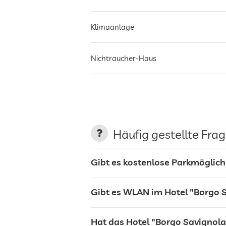
Klimaanlage
Nichtraucher-Haus
Parkplatz
Terrasse
Häufig gestellte Fra
Wäscheservice
Gibt es kostenlose Parkmöglich
Garten/Außenbereich
Gibt es WLAN im Hotel "Borgo 
Hat das Hotel "Borgo Savignola
Grillplatz