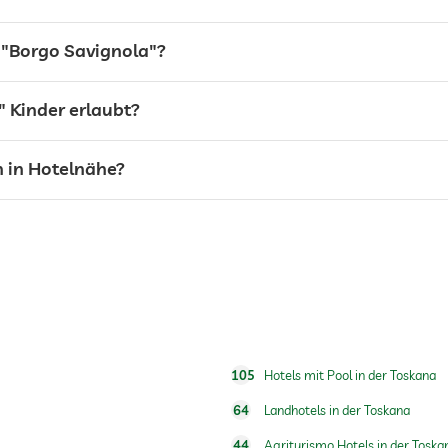
 "Borgo Savignola"?
" Kinder erlaubt?
h in Hotelnähe?
Frühstück im Restaurant
105
Hotels mit Pool in der Toskana
64
Landhotels in der Toskana
Gegen Gebühr
44
Agriturismo Hotels in der Toska