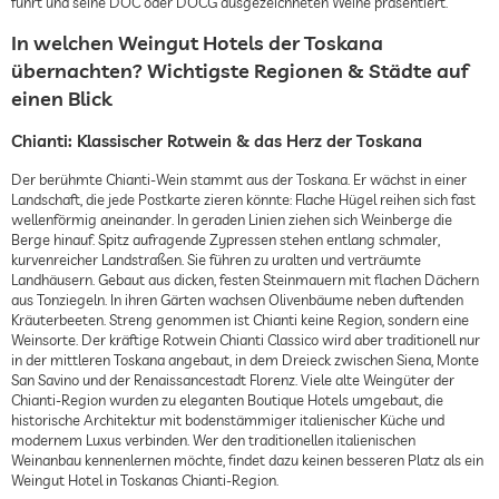
führt und seine DOC oder DOCG ausgezeichneten Weine präsentiert.
In welchen Weingut Hotels der Toskana
übernachten? Wichtigste Regionen & Städte auf
einen Blick
Chianti: Klassischer Rotwein & das Herz der Toskana
Der berühmte Chianti-Wein stammt aus der Toskana. Er wächst in einer
Landschaft, die jede Postkarte zieren könnte: Flache Hügel reihen sich fast
wellenförmig aneinander. In geraden Linien ziehen sich Weinberge die
Berge hinauf. Spitz aufragende Zypressen stehen entlang schmaler,
kurvenreicher Landstraßen. Sie führen zu uralten und verträumte
Landhäusern. Gebaut aus dicken, festen Steinmauern mit flachen Dächern
aus Tonziegeln. In ihren Gärten wachsen Olivenbäume neben duftenden
Kräuterbeeten. Streng genommen ist Chianti keine Region, sondern eine
Weinsorte. Der kräftige Rotwein Chianti Classico wird aber traditionell nur
in der mittleren Toskana angebaut, in dem Dreieck zwischen Siena, Monte
San Savino und der Renaissancestadt Florenz. Viele alte Weingüter der
Chianti-Region wurden zu eleganten Boutique Hotels umgebaut, die
historische Architektur mit bodenstämmiger italienischer Küche und
modernem Luxus verbinden. Wer den traditionellen italienischen
Weinanbau kennenlernen möchte, findet dazu keinen besseren Platz als ein
Weingut Hotel in Toskanas Chianti-Region.