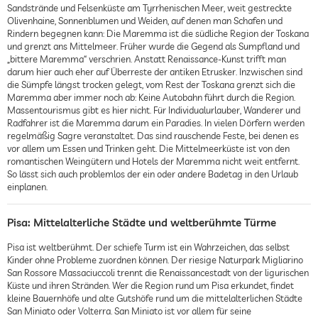
Sandstrände und Felsenküste am Tyrrhenischen Meer, weit gestreckte
Olivenhaine, Sonnenblumen und Weiden, auf denen man Schafen und
Rindern begegnen kann: Die Maremma ist die südliche Region der Toskana
und grenzt ans Mittelmeer. Früher wurde die Gegend als Sumpfland und
„bittere Maremma“ verschrien. Anstatt Renaissance-Kunst trifft man
darum hier auch eher auf Überreste der antiken Etrusker. Inzwischen sind
die Sümpfe längst trocken gelegt, vom Rest der Toskana grenzt sich die
Maremma aber immer noch ab: Keine Autobahn führt durch die Region.
Massentourismus gibt es hier nicht. Für Individualurlauber, Wanderer und
Radfahrer ist die Maremma darum ein Paradies. In vielen Dörfern werden
regelmäßig Sagre veranstaltet. Das sind rauschende Feste, bei denen es
vor allem um Essen und Trinken geht. Die Mittelmeerküste ist von den
romantischen Weingütern und Hotels der Maremma nicht weit entfernt.
So lässt sich auch problemlos der ein oder andere Badetag in den Urlaub
einplanen.
Pisa: Mittelalterliche Städte und weltberühmte Türme
Pisa ist weltberühmt. Der schiefe Turm ist ein Wahrzeichen, das selbst
Kinder ohne Probleme zuordnen können. Der riesige Naturpark Migliarino
San Rossore Massaciuccoli trennt die Renaissancestadt von der ligurischen
Küste und ihren Stränden. Wer die Region rund um Pisa erkundet, findet
kleine Bauernhöfe und alte Gutshöfe rund um die mittelalterlichen Städte
San Miniato oder Volterra. San Miniato ist vor allem für seine