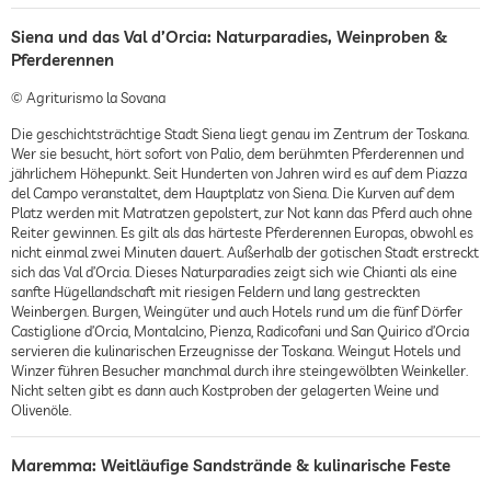
Siena und das Val d’Orcia: Naturparadies, Weinproben &
Pferderennen
© Agriturismo la Sovana
Die geschichtsträchtige Stadt Siena liegt genau im Zentrum der Toskana.
Wer sie besucht, hört sofort von Palio, dem berühmten Pferderennen und
jährlichem Höhepunkt. Seit Hunderten von Jahren wird es auf dem Piazza
del Campo veranstaltet, dem Hauptplatz von Siena. Die Kurven auf dem
Platz werden mit Matratzen gepolstert, zur Not kann das Pferd auch ohne
Reiter gewinnen. Es gilt als das härteste Pferderennen Europas, obwohl es
nicht einmal zwei Minuten dauert. Außerhalb der gotischen Stadt erstreckt
sich das Val d’Orcia. Dieses Naturparadies zeigt sich wie Chianti als eine
sanfte Hügellandschaft mit riesigen Feldern und lang gestreckten
Weinbergen. Burgen, Weingüter und auch Hotels rund um die fünf Dörfer
Castiglione d’Orcia, Montalcino, Pienza, Radicofani und San Quirico d’Orcia
servieren die kulinarischen Erzeugnisse der Toskana. Weingut Hotels und
Winzer führen Besucher manchmal durch ihre steingewölbten Weinkeller.
Nicht selten gibt es dann auch Kostproben der gelagerten Weine und
Olivenöle.
Maremma: Weitläufige Sandstrände & kulinarische Feste