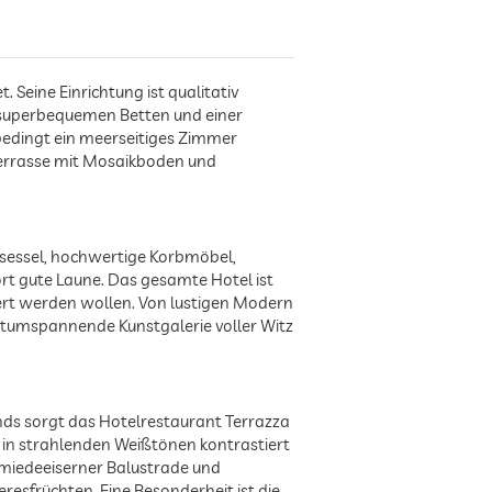
 Seine Einrichtung ist qualitativ
t superbequemen Betten und einer
nbedingt ein meerseitiges Zimmer
nterrasse mit Mosaikboden und
ersessel, hochwertige Korbmöbel,
rt gute Laune. Das gesamte Hotel ist
dert werden wollen. Von lustigen Modern
eltumspannende Kunstgalerie voller Witz
nds sorgt das Hotelrestaurant Terrazza
 in strahlenden Weißtönen kontrastiert
hmiedeeiserner Balustrade und
resfrüchten. Eine Besonderheit ist die