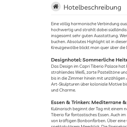
Hotelbeschreibung
Eine völlig harmonische Verbindung aus L
hochwertig und strahlt dabei südländi
insgesamt sehr guten Ausstattung. Wer 
buchen. Absolutes Highlight ist in dies
Kreuzgewölbe blickt man quer über die 
Designhotel: Sommerliche Heite
Das Design im Capri Tiberio Palace hat 
strahlendes Weiß, zarte Pastelltöne un
bis in die Zimmer hinein mit unzählige
Art-Skulpturen über koloniale Motive b
und Charme.
Essen & Trinken: Mediterrane 
Kulinarisch beginnt der Tag mit einem 
Tiberio für fantastisches Essen. Auch 
von kräftigen Bonbonfarben. Über eine
spektakulärem Meerblick. Die Speisekar