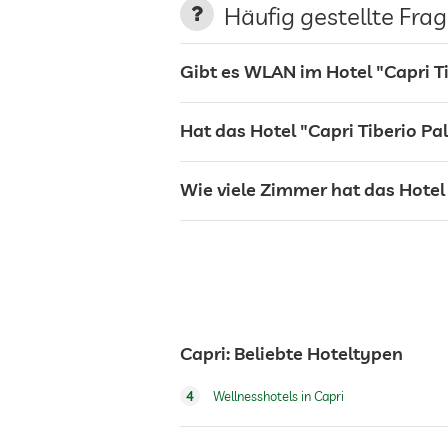
Häufig gestellte Fra
Wäscheservice
Gibt es WLAN im Hotel "Capri T
Garten/Außenbereich
Hat das Hotel "Capri Tiberio Pa
Solarium
Wie viele Zimmer hat das Hotel 
Sonnenliegen
Bar
Capri: Beliebte Hoteltypen
Café
4
Wellnesshotels in Capri
Restaurant