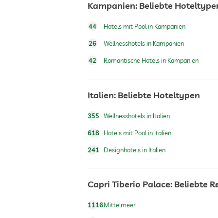
Kampanien: Beliebte Hoteltype
Rezeption
44
Hotels mit Pool in Kampanien
26
Wellnesshotels in Kampanien
Zimmerservice
42
Romantische Hotels in Kampanien
Tresor
Italien: Beliebte Hoteltypen
Frühstück
355
Wellnesshotels in Italien
618
Hotels mit Pool in Italien
Hunde erlaubt
241
Designhotels in Italien
Tennis
Capri Tiberio Palace: Beliebte 
Außenpool
1116
Mittelmeer