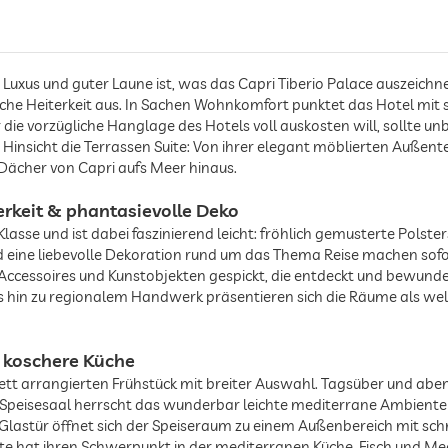
uxus und guter Laune ist, was das Capri Tiberio Palace auszeichnet.
sche Heiterkeit aus. In Sachen Wohnkomfort punktet das Hotel mi
die vorzügliche Hanglage des Hotels voll auskosten will, sollte u
er Hinsicht die Terrassen Suite: Von ihrer elegant möblierten Auße
Dächer von Capri aufs Meer hinaus.
rkeit & phantasievolle Deko
Klasse und ist dabei faszinierend leicht: fröhlich gemusterte Polst
d eine liebevolle Dekoration rund um das Thema Reise machen sofo
n Accessoires und Kunstobjekten gespickt, die entdeckt und bewun
is hin zu regionalem Handwerk präsentieren sich die Räume als w
& koschere Küche
nett arrangierten Frühstück mit breiter Auswahl. Tagsüber und abe
im Speisesaal herrscht das wunderbar leichte mediterrane Ambiente
 Glastür öffnet sich der Speiseraum zu einem Außenbereich mit sc
te hat ihren Schwerpunkt in der mediterranen Küche, Fisch und Mee