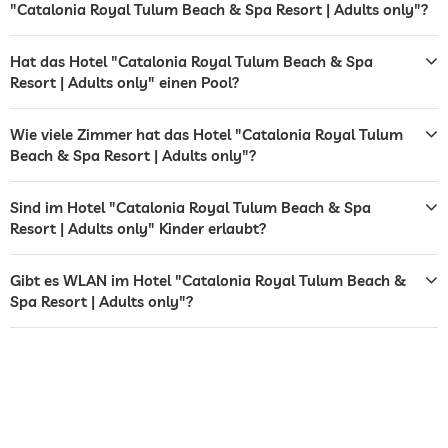
"Catalonia Royal Tulum Beach & Spa Resort | Adults only"?
Bar
Restaurant
Hat das Hotel "Catalonia Royal Tulum Beach & Spa
Resort | Adults only" einen Pool?
Rezeption
24h Empfang
Zimmerservice
Wie viele Zimmer hat das Hotel "Catalonia Royal Tulum
Beach & Spa Resort | Adults only"?
Tresor
Sind im Hotel "Catalonia Royal Tulum Beach & Spa
Tischtennis
Resort | Adults only" Kinder erlaubt?
Whirlpool
Gibt es WLAN im Hotel "Catalonia Royal Tulum Beach &
Außenpool
Ganzjährig geöffnet
Spa Resort | Adults only"?
Wassersportmöglichkeiten
Tauchen
Schnorcheln
Fitnessraum
Fitnesskurse
Aerobic
Yoga