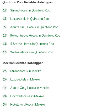
Quintana Roo: Beliebte Hoteltypen
Massageangebot
17
Strandhotels in Quintana Roo
Wellnessmassagen
Ganzkörpermassagen
13
Luxushotels in Quintana Roo
Massagen für 2
5
Adults Only Hotels in Quintana Roo
Wellnessbereich
Gegen Gebühr
17
Romantische Hotels in Quintana Roo
Schönheitsberatung
Make-up
16
5 Sterne Hotels in Quintana Roo
Treatments
Gesichtsbehandlung
15
Wellnesshotels in Quintana Roo
Maniküre
Pediküre
Bodytreatments
Mexiko: Beliebte Hoteltypen
Haarentfernung
25
Strandhotels in Mexiko
24
Luxushotels in Mexiko
9
Adults Only Hotels in Mexiko
24
Hochzeitsreise in Mexiko
34
Hotels mit Pool in Mexiko