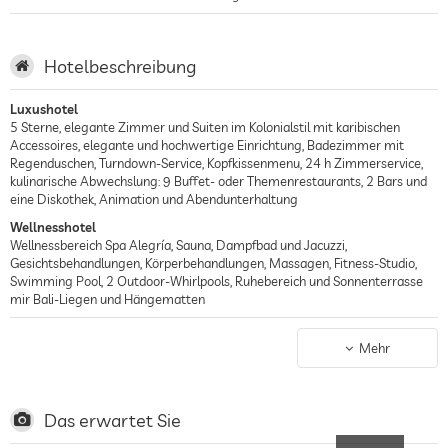
Hotelbeschreibung
Luxushotel
5 Sterne, elegante Zimmer und Suiten im Kolonialstil mit karibischen
Accessoires, elegante und hochwertige Einrichtung, Badezimmer mit
Regenduschen, Turndown-Service, Kopfkissenmenu, 24 h Zimmerservice,
kulinarische Abwechslung: 9 Buffet- oder Themenrestaurants, 2 Bars und
eine Diskothek, Animation und Abendunterhaltung
Wellnesshotel
Wellnessbereich Spa Alegría, Sauna, Dampfbad und Jacuzzi,
Gesichtsbehandlungen, Körperbehandlungen, Massagen, Fitness-Studio,
Swimming Pool, 2 Outdoor-Whirlpools, Ruhebereich und Sonnenterrasse
mir Bali-Liegen und Hängematten
Strandhotel
Direkt an der Riviera Maya, einem weißen Sandstrand mit türkisfarbenen
Mehr
Wasser umgeben von Palmen und dschungelartigen Wäldern und
faszinierenden Mangrovensümpfen, Strandliegen und Service,
Sportangebot: Beach-Volleyball, Kajak, Wasserball, Tauchen, Einführungen
ins Tauchen finden im Pool statt
Das erwartet Sie