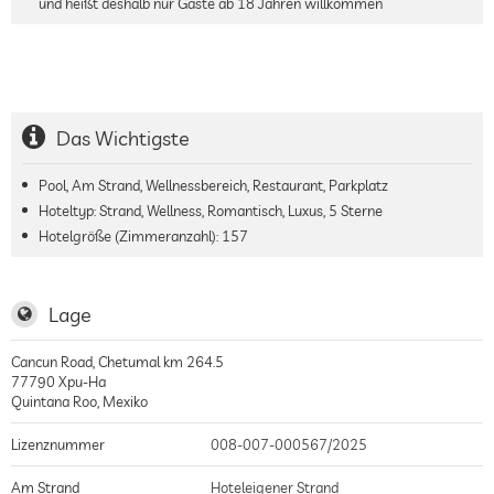
und heißt deshalb nur Gäste ab 18 Jahren willkommen
Das Wichtigste
Pool, Am Strand, Wellnessbereich, Restaurant, Parkplatz
Hoteltyp: Strand, Wellness, Romantisch, Luxus, 5 Sterne
Hotelgröße (Zimmeranzahl):
157
Lage
Cancun Road, Chetumal km 264.5
77790
Xpu-Ha
Quintana Roo
,
Mexiko
Lizenznummer
008-007-000567/2025
Am Strand
Hoteleigener Strand