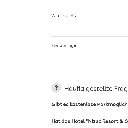
Wireless LAN
Klimaanlage
Parkplatz
Ladestation für Elektroautos
Häufig gestellte Fra
Gibt es kostenlose Parkmöglich
Terrasse
Hat das Hotel "Nizuc Resort & 
Wäscheservice