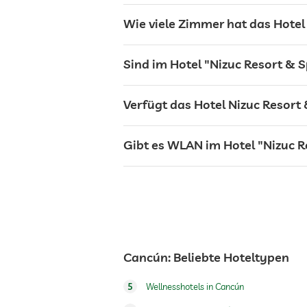
Wie viele Zimmer hat das Hotel
Sonnenliegen
Sind im Hotel "Nizuc Resort & S
Bar
Verfügt das Hotel Nizuc Resort
Restaurant
Gibt es WLAN im Hotel "Nizuc R
Rezeption
Zimmerservice
Tresor
Cancún: Beliebte Hoteltypen
Flughafen Shuttle
5
Wellnesshotels in Cancún