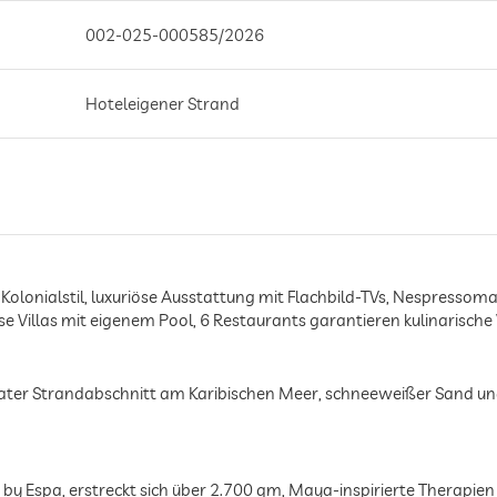
002-025-000585/2026
Hoteleigener Strand
n Kolonialstil, luxuriöse Ausstattung mit Flachbild-TVs, Nespresso
Villas mit eigenem Pool, 6 Restaurants garantieren kulinarische V
vater Strandabschnitt am Karibischen Meer, schneeweißer Sand und
a by Espa, erstreckt sich über 2.700 qm, Maya-inspirierte Thera