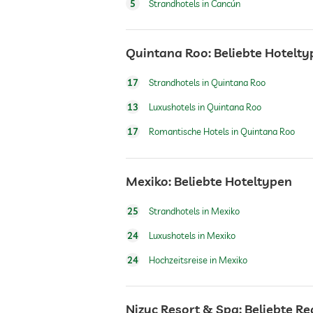
5
Strandhotels in Cancún
Frühstück
Quintana Roo: Beliebte Hotelt
Hunde erlaubt
17
Strandhotels in Quintana Roo
Tennis
13
Luxushotels in Quintana Roo
17
Romantische Hotels in Quintana Roo
Tischtennis
Mexiko: Beliebte Hoteltypen
Außenpool
25
Strandhotels in Mexiko
Wassersportmöglichkeiten
24
Luxushotels in Mexiko
24
Hochzeitsreise in Mexiko
Fitnessraum
Nizuc Resort & Spa: Beliebte R