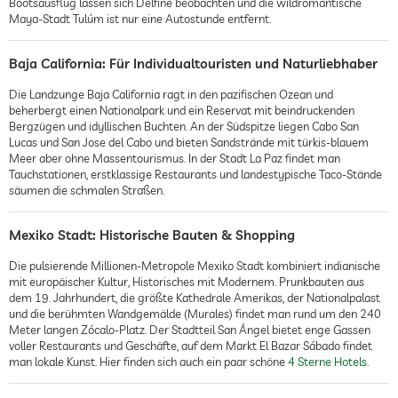
Bootsausflug lassen sich Delfine beobachten und die wildromantische
Maya-Stadt Tulúm ist nur eine Autostunde entfernt.
Baja California: Für Individualtouristen und Naturliebhaber
Die Landzunge Baja California ragt in den pazifischen Ozean und
beherbergt einen Nationalpark und ein Reservat mit beindruckenden
Bergzügen und idyllischen Buchten. An der Südspitze liegen Cabo San
Lucas und San Jose del Cabo und bieten Sandstrände mit türkis-blauem
Meer aber ohne Massentourismus. In der Stadt La Paz findet man
Tauchstationen, erstklassige Restaurants und landestypische Taco-Stände
säumen die schmalen Straßen.
Mexiko Stadt: Historische Bauten & Shopping
Die pulsierende Millionen-Metropole Mexiko Stadt kombiniert indianische
mit europäischer Kultur, Historisches mit Modernem. Prunkbauten aus
dem 19. Jahrhundert, die größte Kathedrale Amerikas, der Nationalpalast
und die berühmten Wandgemälde (Murales) findet man rund um den 240
Meter langen Zócalo-Platz. Der Stadtteil San Ángel bietet enge Gassen
voller Restaurants und Geschäfte, auf dem Markt El Bazar Sábado findet
man lokale Kunst. Hier finden sich auch ein paar schöne
4 Sterne Hotels
.