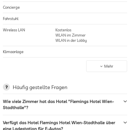
Concierge
Fahrstuhl
Wireless LAN
Kostenlos
WLAN im Zimmer
WLAN in der Lobby
Klimaanlage
Nichtraucher-Haus
gilt für gesamtes Haus inkl. Lobby
Mehr
Parkplatz
Garage/Parkhaus
Bar
Häufig gestellte Fragen
Café
Wie viele Zimmer hat das Hotel "Flemings Hotel Wien-
Stadthalle"?
Restaurant
Rezeption
24h Empfang
Verfügt das Hotel Flemings Hotel Wien-Stadthalle über
eine Ladestation für E-Autos?