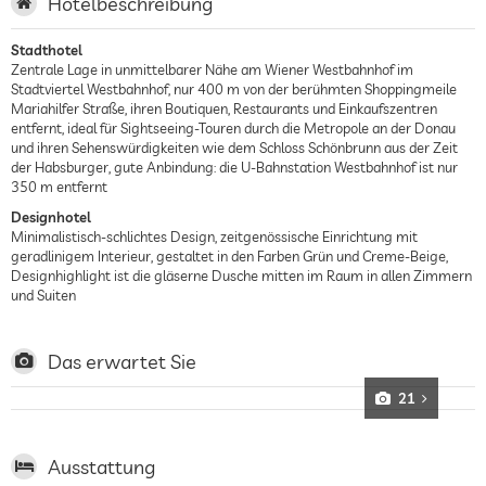
Hotelbeschreibung
Stadthotel
Zentrale Lage in unmittelbarer Nähe am Wiener Westbahnhof im
Stadtviertel Westbahnhof, nur 400 m von der berühmten Shoppingmeile
Mariahilfer Straße, ihren Boutiquen, Restaurants und Einkaufszentren
entfernt, ideal für Sightseeing-Touren durch die Metropole an der Donau
und ihren Sehenswürdigkeiten wie dem Schloss Schönbrunn aus der Zeit
der Habsburger, gute Anbindung: die U-Bahnstation Westbahnhof ist nur
350 m entfernt
Designhotel
Minimalistisch-schlichtes Design, zeitgenössische Einrichtung mit
geradlinigem Interieur, gestaltet in den Farben Grün und Creme-Beige,
Designhighlight ist die gläserne Dusche mitten im Raum in allen Zimmern
und Suiten
Das erwartet Sie
21
Ausstattung