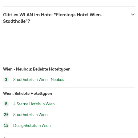
Flughafen Shuttle
Shuttle zu Attraktionen
Gegen Gebühr
Gibt es WLAN im Hotel "Flemings Hotel Wien-
Stadthalle"?
Hunde erlaubt
Hundeverpflegung
Wasser/Futternäpfe auf Anfrage im
Zimmer
Sauna
Wien - Neubau: Beliebte Hoteltypen
3
Stadthotels in Wien - Neubau
Wien: Beliebte Hoteltypen
8
4 Sterne Hotels in Wien
25
Stadthotels in Wien
15
Designhotels in Wien