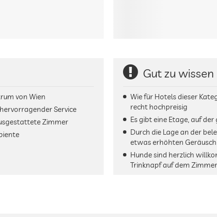
Gut zu wissen
trum von Wien
Wie für Hotels dieser Kateg
recht hochpreisig
hervorragender Service
Es gibt eine Etage, auf de
ausgestattete Zimmer
Durch die Lage an der bele
biente
etwas erhöhten Geräusch
Hunde sind herzlich willk
Trinknapf auf dem Zimmer