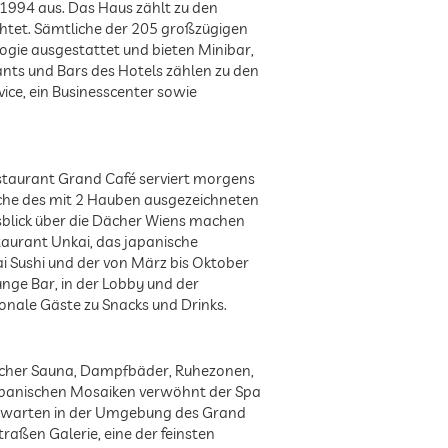
 1994 aus. Das Haus zählt zu den
chtet. Sämtliche der 205 großzügigen
ogie ausgestattet und bieten Minibar,
nts und Bars des Hotels zählen zu den
vice, ein Businesscenter sowie
staurant Grand Café serviert morgens
üche des mit 2 Hauben ausgezeichneten
usblick über die Dächer Wiens machen
taurant Unkai, das japanische
ai Sushi und der von März bis Oktober
nge Bar, in der Lobby und der
ionale Gäste zu Snacks und Drinks.
sucher Sauna, Dampfbäder, Ruhezonen,
 spanischen Mosaiken verwöhnt der Spa
 erwarten in der Umgebung des Grand
raßen Galerie, eine der feinsten