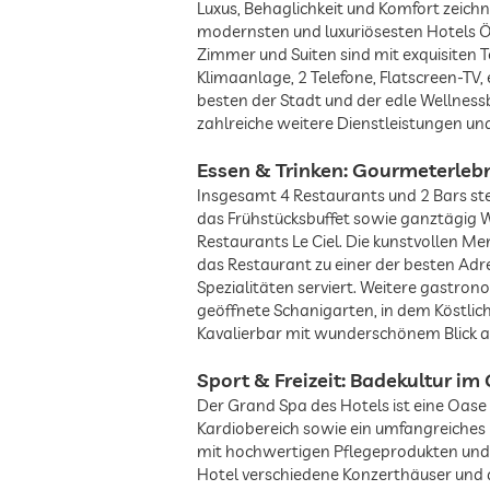
Luxus, Behaglichkeit und Komfort zeich
modernsten und luxuriösesten Hotels Ös
Zimmer und Suiten sind mit exquisiten 
Klimaanlage, 2 Telefone, Flatscreen-T
besten der Stadt und der edle Wellnessb
zahlreiche weitere Dienstleistungen un
Essen & Trinken: Gourmeterleb
Insgesamt 4 Restaurants und 2 Bars s
das Frühstücksbuffet sowie ganztägig 
Restaurants Le Ciel. Die kunstvollen M
das Restaurant zu einer der besten Adr
Spezialitäten serviert. Weitere gastro
geöffnete Schanigarten, in dem Köstlic
Kavalierbar mit wunderschönem Blick auf
Sport & Freizeit: Badekultur i
Der Grand Spa des Hotels ist eine Oas
Kardiobereich sowie ein umfangreiches
mit hochwertigen Pflegeprodukten und 
Hotel verschiedene Konzerthäuser und di