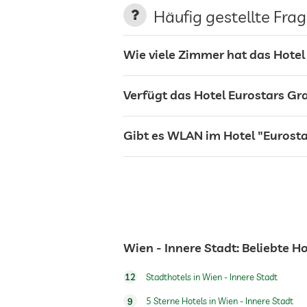
Häufig gestellte Fra
Wie viele Zimmer hat das Hotel
Ladestation für Elektroautos
Verfügt das Hotel Eurostars Gr
Terrasse
Gibt es WLAN im Hotel "Eurost
Wäscheservice
Bar
Café
Wien - Innere Stadt: Beliebte H
Restaurant
12
Stadthotels in Wien - Innere Stadt
9
5 Sterne Hotels in Wien - Innere Stadt