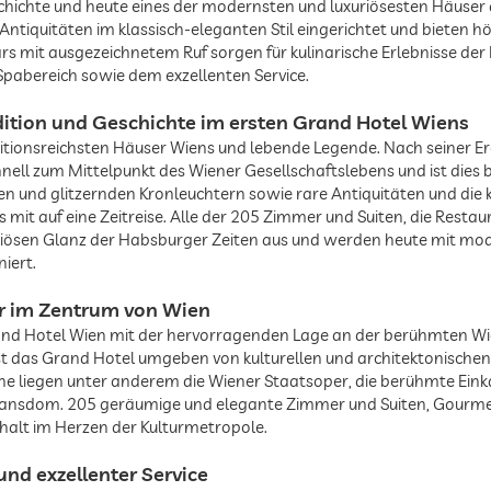
schichte und heute eines der modernsten und luxuriösesten Häuser
Antiquitäten im klassisch-eleganten Stil eingerichtet und bieten h
s mit ausgezeichnetem Ruf sorgen für kulinarische Erlebnisse der
abereich sowie dem exzellenten Service.
adition und Geschichte im ersten Grand Hotel Wiens
ditionsreichsten Häuser Wiens und lebende Legende. Nach seiner Er
ell zum Mittelpunkt des Wiener Gesellschaftslebens und ist dies bi
und glitzernden Kronleuchtern sowie rare Antiquitäten und die k
 mit auf eine Zeitreise. Alle der 205 Zimmer und Suiten, die Restau
xuriösen Glanz der Habsburger Zeiten aus und werden heute mit m
iert.
r im Zentrum von Wien
Grand Hotel Wien mit der hervorragenden Lage an der berühmten W
ist das Grand Hotel umgeben von kulturellen und architektonische
he liegen unter anderem die Wiener Staatsoper, die berühmte Ein
phansdom. 205 geräumige und elegante Zimmer und Suiten, Gourm
halt im Herzen der Kulturmetropole.
nd exzellenter Service