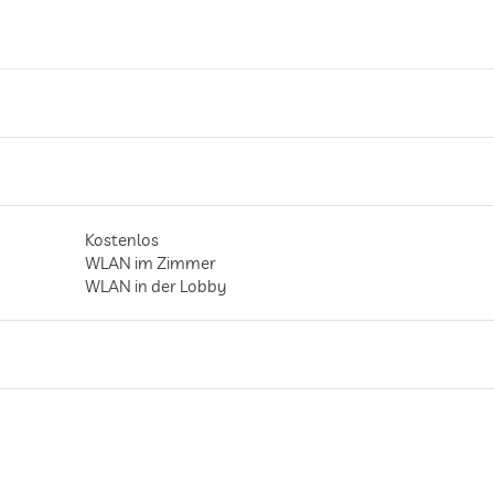
Kostenlos
WLAN im Zimmer
WLAN in der Lobby
gilt für gesamtes Haus inkl. Lobby
Parkservice