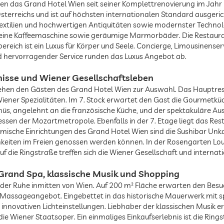
nen das Grand Hotel Wien seit seiner Komplettrenovierung im Jahr
terreichs und ist auf höchsten internationalen Standard ausgeri
Textilien und hochwertigen Antiquitäten sowie modernster Technol
V, eine Kaffeemaschine sowie geräumige Marmorbäder. Die Restaura
ereich ist ein Luxus für Körper und Seele. Concierge, Limousinenser
d hervorragender Service runden das Luxus Angebot ab.
nisse und Wiener Gesellschaftsleben
tehen den Gästen des Grand Hotel Wien zur Auswahl. Das Hauptre
Wiener Spezialitäten. Im 7. Stock erwartet den Gast die Gourmetk
enüs, angelehnt an die französische Küche, und der spektakuläre A
essen der Mozartmetropole. Ebenfalls in der 7. Etage liegt das Res
nomische Einrichtungen des Grand Hotel Wien sind die Sushibar Unk
hkeiten im Freien genossen werden können. In der Rosengarten Lou
 die Ringstraße treffen sich die Wiener Gesellschaft und internat
m Grand Spa, klassische Musik und Shopping
e der Ruhe inmitten von Wien. Auf 200 m² Fläche erwarten den Be
 Massageangebot. Eingebettet in das historische Mauerwerk mit
innovativen Lichteinstellungen. Liebhaber der klassischen Musik
e Wiener Staatsoper. Ein einmaliges Einkaufserlebnis ist die Ringst