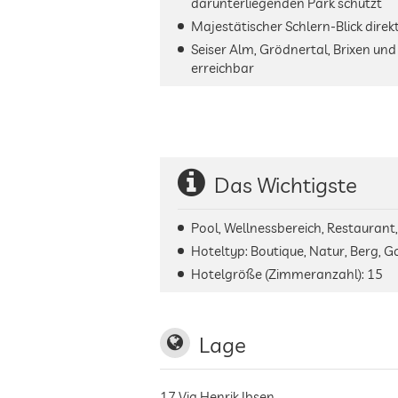
darunterliegenden Park schützt
Majestätischer Schlern-Blick direk
Seiser Alm, Grödnertal, Brixen und 
erreichbar
Das Wichtigste
Pool, Wellnessbereich, Restaurant
Hoteltyp: Boutique, Natur, Berg, Gol
Hotelgröße (Zimmeranzahl):
15
Lage
17 Via Henrik Ibsen