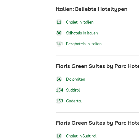
Italien: Beliebte Hoteltypen
Hundeverpflegung
11
Chalet in Italien
Tennis
80
Skihotels in Italien
141
Berghotels in Italien
Tischtennis
Floris Green Suites by Parc Hote
Wintersportmöglichkeiten
56
Dolomiten
Whirlpool
154
Südtirol
153
Gadertal
Außenpool
Floris Green Suites by Parc Ho
Pool beheizt
10
Chalet in Südtirol