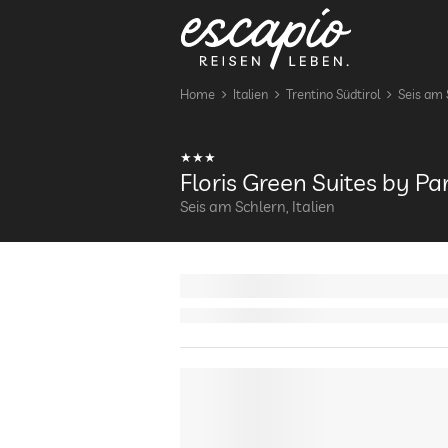
Home
Italien
Trentino Südtirol
Seis am 
Floris Green Suites by Pa
Seis am Schlern, Italien