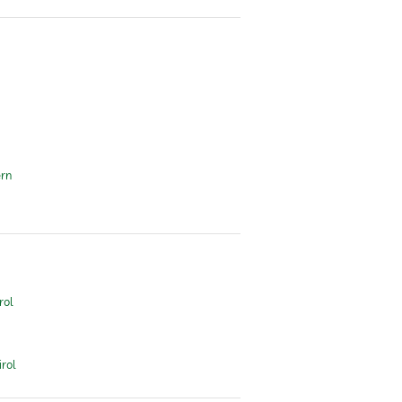
ern
rol
rol