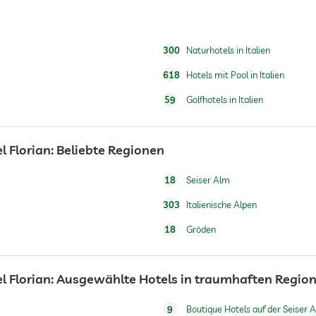
Wasser/Futternäpfe auf Anfrage im Zimmer
300
Naturhotels in Italien
Gegen Gebühr
618
Hotels mit Pool in Italien
59
Golfhotels in Italien
l Florian: Beliebte Regionen
hoteleigene Skischule
18
Seiser Alm
303
Italienische Alpen
18
Gröden
Saisonal geöffnet
tel Florian: Ausgewählte Hotels in traumhaften Regio
9
Boutique Hotels auf der Seiser 