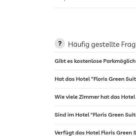
Ladestation für Elektroautos
Terrasse
Häufig gestellte Fra
Wäscheservice
Gibt es kostenlose Parkmöglichk
Garten/Außenbereich
Hat das Hotel "Floris Green Sui
Sonnenliegen
Wie viele Zimmer hat das Hotel 
Bar
Sind im Hotel "Floris Green Suit
Café
Verfügt das Hotel Floris Green 