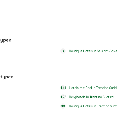
ltypen
3
Boutique Hotels in Seis am Schl
Gegen Gebühr
eltypen
141
Hotels mit Pool in Trentino Südti
Frühstück auf dem Zimmer
123
Berghotels in Trentino Südtirol
88
Boutique Hotels in Trentino Südti