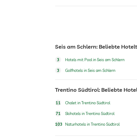
Restaurant
Zimmerservice
Seis am Schlern: Beliebte Hote
Tresor
3
Hotels mit Pool in Seis am Schlern
Flughafen Shuttle
3
Golfhotels in Seis am Schlern
Shuttle zu Attraktionen
Trentino Südtirol: Beliebte Hot
11
Chalet in Trentino Südtirol
Frühstück
71
Skihotels in Trentino Südtirol
103
Naturhotels in Trentino Südtirol
Hunde erlaubt