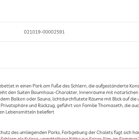
021019-00002591
ebettet in einen Park am Fuße des Schlern, die aufgeständerte Kon
iht den Suiten Baumhaus-Charakter, Innenräume mit natürlichen 
 dem Balkon oder Sauna, lichtdurchflutete Räume mit Blick auf die
Privatsphäre und Rückzug, geführt von Familie Thomaseth, die au
len Lebensmitteln beliefert
utz des umliegenden Parks, Farbgebung der Chalets fügt sich harm
Schlern als Kulisse, unmittelbare Nähe zur Seiser Alm, im Sommer