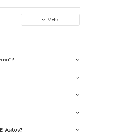
Mehr
rian"?
r E-Autos?