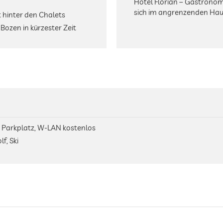
Hotel Florian – Gastrono
sich im angrenzenden Hau
t hinter den Chalets
Bozen in kürzester Zeit
, Parkplatz, W-LAN kostenlos
f, Ski