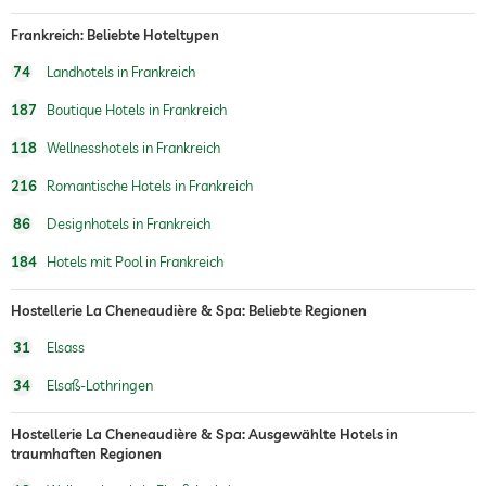
Massageangebot
Frankreich: Beliebte Hoteltypen
74
Landhotels in Frankreich
Wellnessmassagen
Ganzkörpermassagen
Fußreflexzonenmassagen
187
Boutique Hotels in Frankreich
Wellnessbereich
118
Wellnesshotels in Frankreich
Treatments
216
Romantische Hotels in Frankreich
86
Designhotels in Frankreich
184
Hotels mit Pool in Frankreich
Hostellerie La Cheneaudière & Spa: Beliebte Regionen
31
Elsass
34
Elsaß-Lothringen
Hostellerie La Cheneaudière & Spa: Ausgewählte Hotels in
traumhaften Regionen