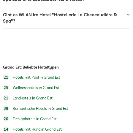
Zimmerservice
Gibt es WLAN im Hotel "Hostellerie La Cheneaudière &
Tresor
Spa"?
Flughafen Shuttle
Shuttle zu Attraktionen
Gegen Gebühr
Hunde erlaubt
Hundeverpflegung
Wasser/Futternäpfe auf Anfrage im
Zimmer
Grand Est: Beliebte Hoteltypen
Hundekörbchen auf Anfrage
21
Hotels mit Pool in Grand Est
Whirlpool
25
Wellnesshotels in Grand Est
Außenpool
21
Landhotels in Grand Est
Innenpool
39
Romantische Hotels in Grand Est
Wandern
20
Designhotels in Grand Est
14
Hotels mit Hund in Grand Est
Sauna