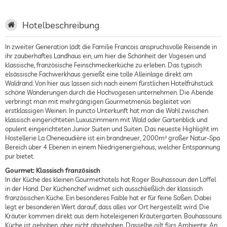
Hotelbeschreibung
In zweiter Generation lädt die Familie Francois anspruchsvolle Reisende in
ihr zauberhaftes Landhaus ein, um hier die Schönheit der Vogesen und
klassische, französische Feinschmeckerküche zu erleben. Das typisch
elsässische Fachwerkhaus genießt eine tolle Alleinlage direkt am
Waldrand. Von hier aus lassen sich nach einem fürstlichen Hotelfrühstück
schöne Wanderungen durch die Hochvogesen unternehmen. Die Abende
verbringt man mit mehrgängigen Gourmetmenüs begleitet von
erstklassigen Weinen. In puncto Unterkunft hat man die Wahl zwischen
klassisch eingerichteten Luxuszimmern mit Wald oder Gartenblick und
opulent eingerichteten Junior Suiten und Suiten. Das neueste Highlight im
Hostellerie La Cheneaudière ist ein brandneuer, 2000m² großer Natur-Spa
Bereich über 4 Ebenen in einem Niedrigenergiehaus, welcher Entspannung
pur bietet.
Gourmet: Klassisch französisch
In der Küche des kleinen Gourmethotels hat Roger Bouhassoun den Löffel
in der Hand. Der Küchenchef widmet sich ausschließlich der klassisch
französischen Küche. Ein besonderes Faible hat er für feine Soßen. Dabei
legt er besonderen Wert darauf, dass alles vor Ort hergestellt wird. Die
Kräuter kommen direkt aus dem hoteleigenen Kräutergarten. Bouhassouns
Küche ist gehoben, aber nicht abgehoben. Dasselbe gilt fürs Ambiente: An