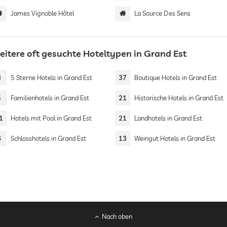
James Vignoble Hôtel
La Source Des Sens
eitere oft gesuchte Hoteltypen in Grand Est
8
5 Sterne Hotels in Grand Est
37
Boutique Hotels in Grand Est
5
Familienhotels in Grand Est
21
Historische Hotels in Grand Est
1
Hotels mit Pool in Grand Est
21
Landhotels in Grand Est
6
Schlosshotels in Grand Est
13
Weingut Hotels in Grand Est
Nach oben