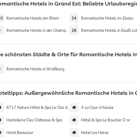
omantische Hotels in Grand Est: Beliebte Urlaubsreg
02
Romantische Hotels am Rhein
24
Romantische Hotels im Elsass
9
Romantische Hotels in der Champagne
26
Romantische Hotels in Elsaß-Lothri
ie schönsten Städte & Orte für Romantische Hotels i
6
Romantische Hotels in Straßburg
oteltipps: Außergewöhnliche Romantische Hotels in 
6717 Nature Hôtel & Spa Le Clos des Délices
A La Cour d'Alsace
Hostellerie Des Châteaux & Spa
Hôtel & Spa Le Bouclier D'or
Hotel Beaucour
Hotel Les Haras