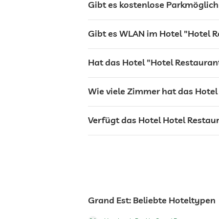
Gibt es kostenlose Parkmöglichk
Sonnenliegen
Gibt es WLAN im Hotel "Hotel Re
Bar
Hat das Hotel "Hotel Restaurant
Restaurant
Wie viele Zimmer hat das Hotel 
Tresor
Verfügt das Hotel Hotel Restaur
Hunde erlaubt
Hundeverpflegung
Grand Est: Beliebte Hoteltypen
Außenpool