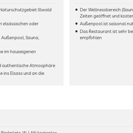
Naturschutzgebiet Illwald
Der Wellnessbereich (Sau
Zeiten geöffnet und kosten
im elsässischen oder
Außenpool ist saisonal n
Das Restaurant ist sehr be
t Außenpool, Sauna,
empfohlen
he im hauseigenen
und authentische Atmosphäre
 ins Elsass und an die
, Parkplatz, W-LAN kostenlos