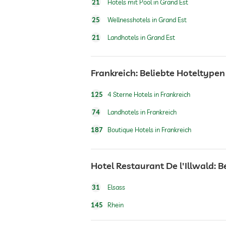
21
Hotels mit Pool in Grand Est
Fitnessraum
25
Wellnesshotels in Grand Est
21
Landhotels in Grand Est
Sauna
Frankreich: Beliebte Hoteltypen
Wellnessbereich
125
4 Sterne Hotels in Frankreich
74
Landhotels in Frankreich
187
Boutique Hotels in Frankreich
Hotel Restaurant De l'Illwald: 
31
Elsass
145
Rhein