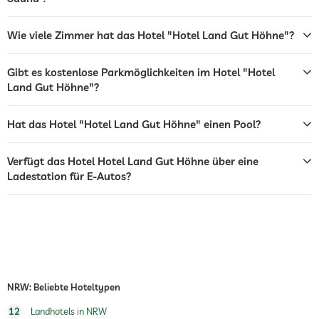
Restaurant
Wie viele Zimmer hat das Hotel "Hotel Land Gut Höhne"?
Rezeption
24h Empfang
Gibt es kostenlose Parkmöglichkeiten im Hotel "Hotel
Zimmerservice
Land Gut Höhne"?
Tresor
Hat das Hotel "Hotel Land Gut Höhne" einen Pool?
Tennis
Gegen Gebühr
Tischtennis
Verfügt das Hotel Hotel Land Gut Höhne über eine
Ladestation für E-Autos?
Innenpool
Ganzjährig geöffnet
Fitnessraum
Fitnesskurse
Yoga
Wandern
NRW: Beliebte Hoteltypen
Sauna
12
Landhotels in NRW