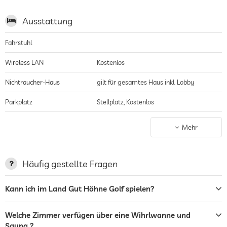
Ausstattung
Fahrstuhl
Wireless LAN
Kostenlos
Nichtraucher-Haus
gilt für gesamtes Haus inkl. Lobby
Parkplatz
Stellplatz, Kostenlos
Ladestation für Elektroautos
Mehr
Terrasse
Garten/Außenbereich
Häufig gestellte Fragen
Sonnenliegen
Kann ich im Land Gut Höhne Golf spielen?
Bar
Welche Zimmer verfügen über eine Wihrlwanne und
Café
Sauna ?