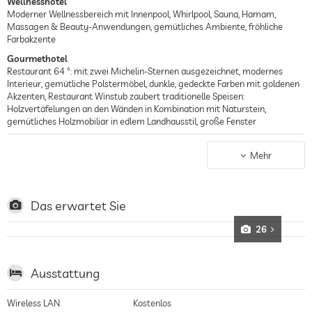
Wellnesshotel
Moderner Wellnessbereich mit Innenpool, Whirlpool, Sauna, Hamam,
Massagen & Beauty-Anwendungen, gemütliches Ambiente, fröhliche
Farbakzente
Gourmethotel
Restaurant 64 °: mit zwei Michelin-Sternen ausgezeichnet, modernes
Interieur, gemütliche Polstermöbel, dunkle, gedeckte Farben mit goldenen
Akzenten, Restaurant Winstub zaubert traditionelle Speisen:
Holzvertäfelungen an den Wänden in Kombination mit Naturstein,
gemütliches Holzmobiliar in edlem Landhausstil, große Fenster
Romantisches Hotel
Romantisches Ambiente, Candle-Light Dinner, Suiten mit privatem
Mehr
Whirlpool, Frühstück auf dem Zimmer möglich
Das erwartet Sie
26
Ausstattung
Wireless LAN
Kostenlos