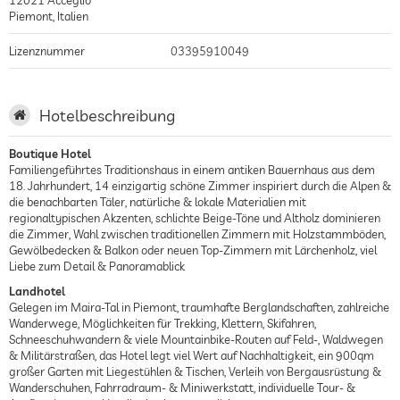
Piemont
,
Italien
Lizenznummer
03395910049
Hotelbeschreibung
Boutique Hotel
Familiengeführtes Traditionshaus in einem antiken Bauernhaus aus dem
18. Jahrhundert, 14 einzigartig schöne Zimmer inspiriert durch die Alpen &
die benachbarten Täler, natürliche & lokale Materialien mit
regionaltypischen Akzenten, schlichte Beige-Töne und Altholz dominieren
die Zimmer, Wahl zwischen traditionellen Zimmern mit Holzstammböden,
Gewölbedecken & Balkon oder neuen Top-Zimmern mit Lärchenholz, viel
Liebe zum Detail & Panoramablick
Landhotel
Gelegen im Maira-Tal in Piemont, traumhafte Berglandschaften, zahlreiche
Wanderwege, Möglichkeiten für Trekking, Klettern, Skifahren,
Schneeschuhwandern & viele Mountainbike-Routen auf Feld-, Waldwegen
& Militärstraßen, das Hotel legt viel Wert auf Nachhaltigkeit, ein 900qm
großer Garten mit Liegestühlen & Tischen, Verleih von Bergausrüstung &
Wanderschuhen, Fahrradraum- & Miniwerkstatt, individuelle Tour- &