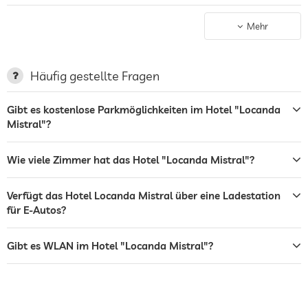
Garten/Außenbereich
Mehr
Bar
Café
Häufig gestellte Fragen
Restaurant
Gibt es kostenlose Parkmöglichkeiten im Hotel "Locanda
Mistral"?
Flughafen Shuttle
Shuttle zu Attraktionen
Gegen Gebühr
Wie viele Zimmer hat das Hotel "Locanda Mistral"?
Hunde erlaubt
Verfügt das Hotel Locanda Mistral über eine Ladestation
Wintersportmöglichkeiten
Ski
für E-Autos?
Sauna
Gibt es WLAN im Hotel "Locanda Mistral"?