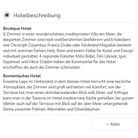
Hotelbeschreibung
Boutique Hotel
9 Zimmer in einer wunderschönen, mediterranen Villa am Meer, die
eleganten Zimmer sind nach weltberühmten Seefahrern und Entdeckern
wie Christoph Columbus, Francis Drake oder Ferdinand Magellan benannt
und mit warmen Farben, Holz, Stein und einem Faible für Kunst und Design
individuell gestaltet, 4 regionale Künstler Mišo Babić, Fiko Libovac, Igor
Gojanović und Viktor Daldon haben die Kunstwerke für das Hotel
erschaffen, die auch die Zimmer schmücken
Romantisches Hotel
Einsame Lage im Hinterland, in dem kleinen Hotel herrscht eine herzliche
Atmosphäre, die Zimmer sind groß und bieten viel Komfort, von der
Terrasse hat man einen atemberaubenden Blick aufs Meer, auf Anfrage
kann man in der Taverne im Hotel mediterrane Küche genießen, bei gutem
Wetter auch auf der Terrasse mit Blick auf die über Meer untergehende
Sonne zwischen Palmen, Weinreben und Olivenbäumen
Strandhotel
Knapp 700 m vom Meer entfernt an der Dalmatinischen Küste gelegen,
Mehr
eine kiesige Badebucht ist ca. 10 Gehminuten entfernt, die am Berg
gelegene Villa bietet einen herrlichen Blick über das tiefblaue Meer und die