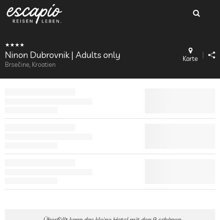
Ninon Dubrovnik | Adults only
Karte
Brsečine, Kroatien
Überfüllt kann das kleine Hotel mit den 9 schönen