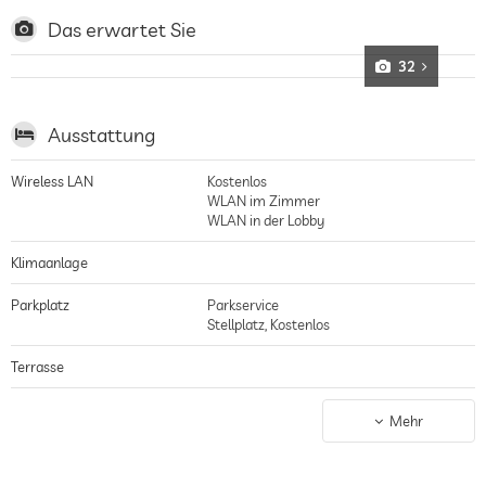
der Küste vorgelagerten Inseln, das Hotel liegt knapp 20 Autominuten von
Dubrovnik entfernt, die Gegend ist berühmt für ihre steinigen Buchten und
Das erwartet Sie
Strände, die schönsten Badestellen kennen die herzlichen Inhaber und
geben gerne Tipps, Schwimmen kann man auch im Infinitypool
32
Ausstattung
Wireless LAN
Kostenlos
WLAN im Zimmer
WLAN in der Lobby
Klimaanlage
Parkplatz
Parkservice
Stellplatz, Kostenlos
Terrasse
Garten/Außenbereich
Mehr
Sonnenliegen