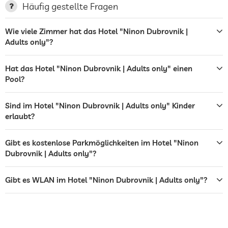
Bar
Häufig gestellte Fragen
Café
Wie viele Zimmer hat das Hotel "Ninon Dubrovnik |
Adults only"?
Restaurant
Tresor
Hat das Hotel "Ninon Dubrovnik | Adults only" einen
Pool?
Flughafen Shuttle
Shuttle zu Attraktionen
Gegen Gebühr
Sind im Hotel "Ninon Dubrovnik | Adults only" Kinder
erlaubt?
Außenpool
Saisonal geöffnet
Gibt es kostenlose Parkmöglichkeiten im Hotel "Ninon
Wassersportmöglichkeiten
Tauchen
Angeln
Dubrovnik | Adults only"?
Massageangebot
Gibt es WLAN im Hotel "Ninon Dubrovnik | Adults only"?
Wellnessmassagen