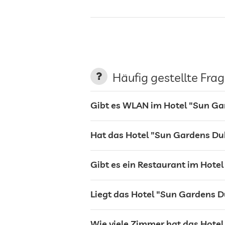
Klimaanlage
Nichtraucher-Haus
Häufig gestellte Fra
Parkplatz
Gibt es WLAN im Hotel "Sun Ga
Hat das Hotel "Sun Gardens Du
Ladestation für Elektroautos
Gibt es ein Restaurant im Hote
Terrasse
Liegt das Hotel "Sun Gardens 
Wäscheservice
Wie viele Zimmer hat das Hote