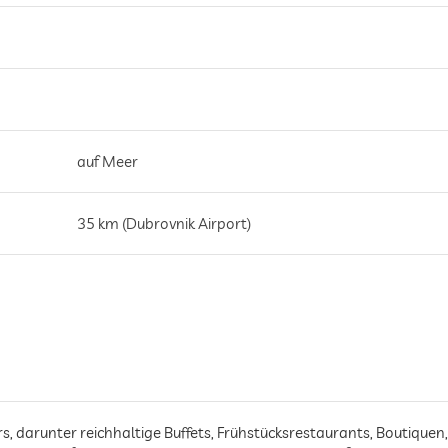
auf Meer
35 km (Dubrovnik Airport)
12 km (Dubrovnik)
0.5 km (Public bus station)
12 km (Dubrovnik)
s, darunter reichhaltige Buffets, Frühstücksrestaurants, Boutiquen