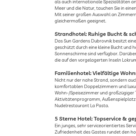
als auch internationale Spezialitäten 
historisches Viertel
Meer und die Natur, tauchen Sie in ein
Mit seiner großen Auswahl an Zimmern 
gleichermaßen geeignet.
nächstgelegene Seilbahn
Strandhotel: Ruhige Bucht & sc
Das Sun Gardens Dubrovnik besitzt eine
Stadtzentrum
geschützt durch eine kleine Bucht und h
Sonnenschirme sind verfügbar. Darüber
die auf den vorgelagerten Inseln Lokru
nächstgelegener Strand
Familienhotel: Vielfältige Woh
Nicht nur der nahe Strand, sondern au
komfortablen Doppelzimmern und luxuri
Wohn-/Speisezimmer und großzügiger Ter
Aktivitätenprogramm, Außenspielplatz 
Nudelrestaurant La Pasta.
5 Sterne Hotel: Topservice & ge
Ein junges, sehr serviceorientiertes S
Zufriedenheit des Gastes rundet den h