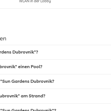
WLAN in der Lobby
in allen Zimmern
gilt für gesamtes Haus inkl. Lobby
gen
bewachter Parkplatz
rdens Dubrovnik"?
Parkservice
Garage/Parkhaus, Gegen Gebühr
Stellplatz, Kostenlos
brovnik" einen Pool?
l "Sun Gardens Dubrovnik?
Blick auf Meer
Dubrovnik" am Strand?
l "Sun Gardens Dubrovnik"?