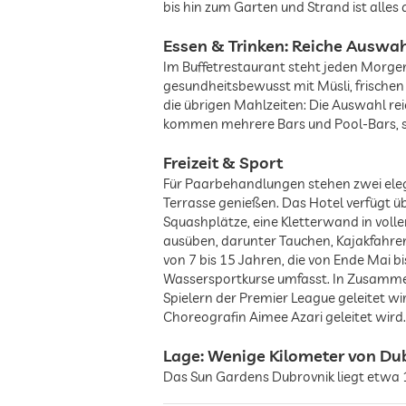
bis hin zum Garten und Strand ist alles
Essen & Trinken: Reiche Auswa
Im Buffetrestaurant steht jeden Morgen 
gesundheitsbewusst mit Müsli, frischen 
die übrigen Mahlzeiten: Die Auswahl re
kommen mehrere Bars und Pool-Bars, so
Freizeit & Sport
Für Paarbehandlungen stehen zwei elega
Terrasse genießen. Das Hotel verfügt üb
Squashplätze, eine Kletterwand in vo
ausüben, darunter Tauchen, Kajakfahren
von 7 bis 15 Jahren, die von Ende Mai
Wassersportkurse umfasst. In Zusammen
Spielern der Premier League geleitet wi
Choreografin Aimee Azari geleitet wird.
Lage: Wenige Kilometer von Du
Das Sun Gardens Dubrovnik liegt etwa 1