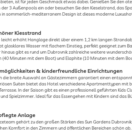
anbieten, ist für jeden Geschmack etwas dabei. Genießen Sie den a
12 km (Dubrovnik)
en der 3 Außenpools ein oder besuchen Sie den Kieselstrand, das S
in sommerlich-mediterranem Design ist dieses moderne Luxushote
12 km (Dubrovnik)
höner Kiesstrand
 leicht erhöht Hanglage direkt über einem 1,2 km langen Strandabsc
12 km (Dubrovnik)
at glasklares Wasser mit flachem Einstieg, perfekt geeignet zum B
 hinaus gibt es rund um Dubrovnik zahlreiche weitere wunderschö
m (40 Minuten mit dem Boot) und Elaphite (10 Minuten mit dem Boo
0.05 km (Pebble beach)
nmöglichkeiten & kinderfreundliche Einrichtungen
ch die breite Auswahl an Gästezimmern garantiert einen entspann
ösen Suiten bietet das Hotel verschiedene Apartmenttypen mit bis
rasse. In der Saison gibt es einen professionell geführten Kids 
und Spielzimmer. Ideal für das Essengehen mit Kindern sind das B
pflegte Anlage
erviceteam gehört zu den großen Stärken des Sun Gardens Dubrovnik
ohen Komfort in den Zimmern und öffentlichen Bereichen schön ab.