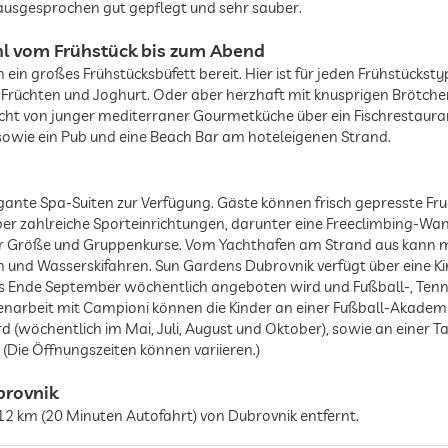
 ausgesprochen gut gepflegt und sehr sauber.
hl vom Frühstück bis zum Abend
ein großes Frühstücksbüfett bereit. Hier ist für jeden Frühstückst
Früchten und Joghurt. Oder aber herzhaft mit knusprigen Brötchen, 
icht von junger mediterraner Gourmetküche über ein Fischrestaura
wie ein Pub und eine Beach Bar am hoteleigenen Strand.
nte Spa-Suiten zur Verfügung. Gäste können frisch gepresste Fruch
er zahlreiche Sporteinrichtungen, darunter eine Freeclimbing-Wand
ller Größe und Gruppenkurse. Vom Yachthafen am Strand aus kann
 und Wasserskifahren. Sun Gardens Dubrovnik verfügt über eine Ki
 bis Ende September wöchentlich angeboten wird und Fußball-, Ten
arbeit mit Campioni können die Kinder an einer Fußball-Akademi
rd (wöchentlich im Mai, Juli, August und Oktober), sowie an einer
 (Die Öffnungszeiten können variieren.)
brovnik
2 km (20 Minuten Autofahrt) von Dubrovnik entfernt.